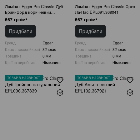
Ламінат Egger Pro Classic Дуб
Ламінат Egger Pro Classic Орех
Брайнфорд коричневий
Ла-Пас EPL091.368041
EPL078.367808
567 грн/м²
567 грн/м²
Придбати
Придбати
Бренд
Egger
Бренд
Egger
Клас зносостійкості
32 клас
Клас зносостійкості
32 клас
Товщина
8 мм
Товщина
8 мм
Країна виробник
Німеччина
Країна виробник
Німеччина
ТОВАР В НАЯВНОСТІ
ТОВАР В НАЯВНОСТІ