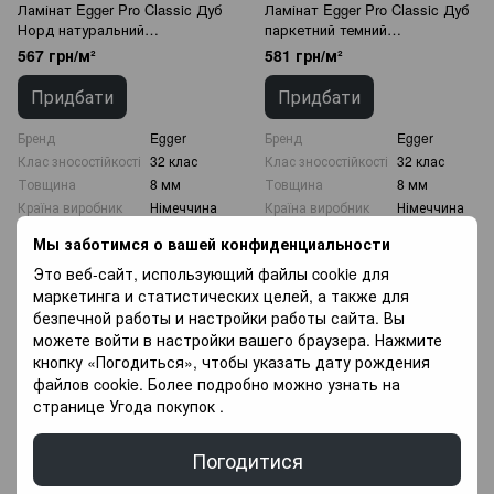
Ламінат Egger Pro Classic Дуб
Ламінат Egger Pro Classic Дуб
Норд натуральний
паркетний темний
EPL208.367891
EPL019.366795
567 грн/м²
581 грн/м²
Придбати
Придбати
Бренд
Egger
Бренд
Egger
Клас зносостійкості
32 клас
Клас зносостійкості
32 клас
Товщина
8 мм
Товщина
8 мм
Країна виробник
Німеччина
Країна виробник
Німеччина
Мы заботимся о вашей конфиденциальности
ТОВАР В НАЯВНОСТІ
ТОВАР В НАЯВНОСТІ
Это веб-сайт, использующий файлы cookie для
маркетинга и статистических целей, а также для
безпечной работы и настройки работы сайта. Вы
можете войти в настройки вашего браузера. Нажмите
кнопку «Погодиться», чтобы указать дату рождения
файлов cookie. Более подробно можно узнать на
странице
Угода покупок
.
Погодитися