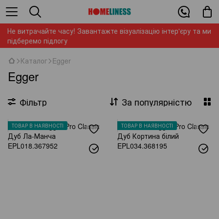
Не витрачайте часу! Завантажте візуалізацію інтер'єру та ми
підберемо підлогу
Каталог
Egger
Egger
Фільтр
За популярністю
ТОВАР В НАЯВНОСТІ
ТОВАР В НАЯВНОСТІ