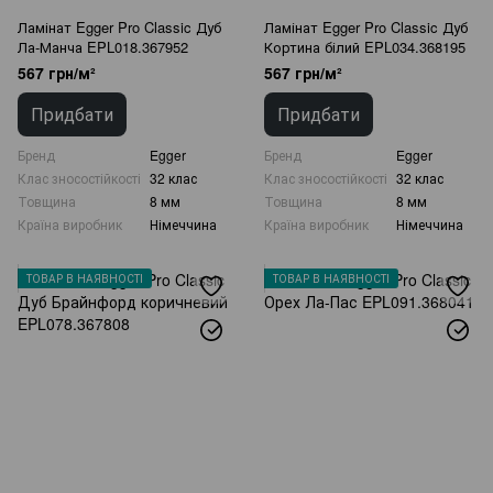
Ламінат Egger Pro Classic Дуб
Ламінат Egger Pro Classic Дуб
Ла-Манча EPL018.367952
Кортина білий EPL034.368195
567 грн/м²
567 грн/м²
Придбати
Придбати
Бренд
Egger
Бренд
Egger
Клас зносостійкості
32 клас
Клас зносостійкості
32 клас
Товщина
8 мм
Товщина
8 мм
Країна виробник
Німеччина
Країна виробник
Німеччина
ТОВАР В НАЯВНОСТІ
ТОВАР В НАЯВНОСТІ