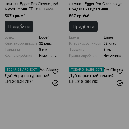
Ламінат Egger Pro Classic Дуб
Ламінат Egger Pro Classic Дуб
Муром сірий EPL138.368287
Предайя натуральний
EPL198.368256
567 грн/м²
567 грн/м²
Придбати
Придбати
Бренд
Egger
Бренд
Egger
Клас зносостійкості
32 клас
Клас зносостійкості
32 клас
Товщина
8 мм
Товщина
8 мм
Країна виробник
Німеччина
Країна виробник
Німеччина
ТОВАР В НАЯВНОСТІ
ТОВАР В НАЯВНОСТІ