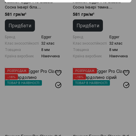
Ламінат Egger Pro Classic
Ламінат Egger Pro Classic
Сосна ІнверІ біла
Сосна Інвері темна
EPL028.366825
EPL031.366856
581 грн/м²
581 грн/м²
Придбати
Придбати
Бренд
Egger
Бренд
Egger
Клас зносостійкості
32 клас
Клас зносостійкості
32 клас
Товщина
8 мм
Товщина
8 мм
Країна виробник
Німеччина
Країна виробник
Німеччина
РОЗПРОДАЖ
РОЗПРОДАЖ
−16%
−16%
ТОВАР В НАЯВНОСТІ
ТОВАР В НАЯВНОСТІ