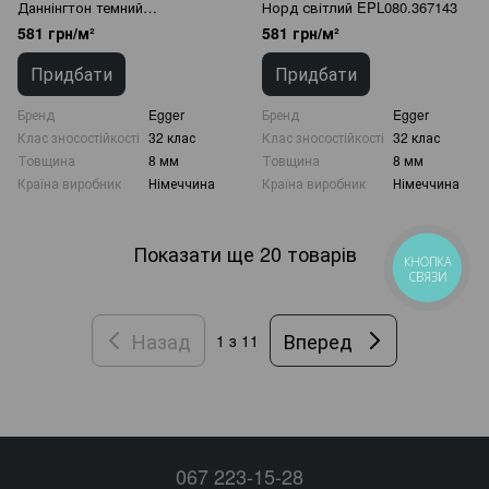
Даннінгтон темний
Норд світлий EPL080.367143
EPL075.366733
581 грн/м²
581 грн/м²
Придбати
Придбати
Бренд
Egger
Бренд
Egger
Клас зносостійкості
32 клас
Клас зносостійкості
32 клас
Товщина
8 мм
Товщина
8 мм
Країна виробник
Німеччина
Країна виробник
Німеччина
Показати ще 20 товарів
КНОПКА
СВЯЗИ
Назад
Вперед
1
з 11
067 223-15-28