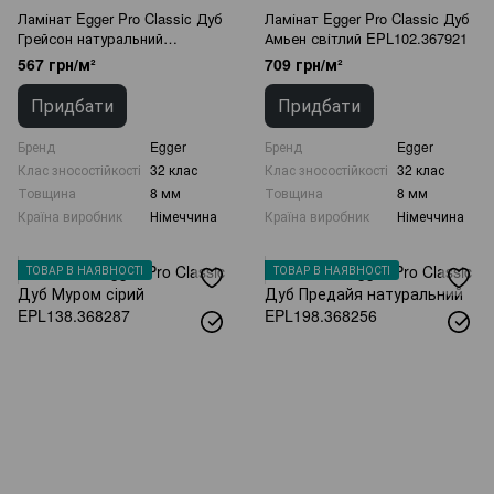
Ламінат Egger Pro Classic Дуб
Ламінат Egger Pro Classic Дуб
Грейсон натуральний
Амьен світлий EPL102.367921
EPL096.367839
567 грн/м²
709 грн/м²
Придбати
Придбати
Бренд
Egger
Бренд
Egger
Клас зносостійкості
32 клас
Клас зносостійкості
32 клас
Товщина
8 мм
Товщина
8 мм
Країна виробник
Німеччина
Країна виробник
Німеччина
ТОВАР В НАЯВНОСТІ
ТОВАР В НАЯВНОСТІ