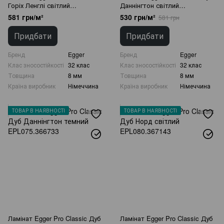
Горіх Ленглі світлий
Даннінгтон світлий
EPL065.367112
EPL074.366962
581 грн/м²
530 грн/м²
581 грн
Придбати
Придбати
Бренд
Egger
Бренд
Egger
Клас зносостійкості
32 клас
Клас зносостійкості
32 клас
Товщина
8 мм
Товщина
8 мм
Країна виробник
Німеччина
Країна виробник
Німеччина
ТОВАР В НАЯВНОСТІ
ТОВАР В НАЯВНОСТІ
Ламінат Egger Pro Classic Дуб
Ламінат Egger Pro Classic Дуб