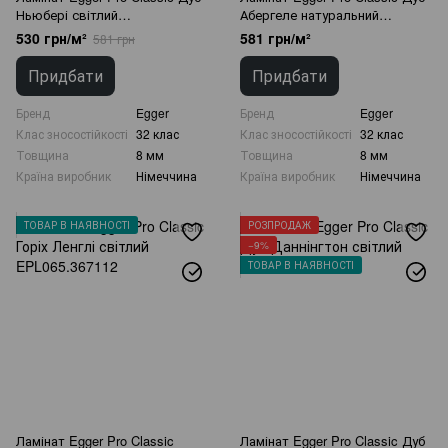
Ньюбері світлий
Абергеле натуральний
EPL046.367235
EPL064.366887
530 грн/м²
581 грн/м²
581 грн
Придбати
Придбати
Бренд
Egger
Бренд
Egger
Клас зносостійкості
32 клас
Клас зносостійкості
32 клас
Товщина
8 мм
Товщина
8 мм
Країна виробник
Німеччина
Країна виробник
Німеччина
ТОВАР В НАЯВНОСТІ
РОЗПРОДАЖ
−9%
ТОВАР В НАЯВНОСТІ
Ламінат Egger Pro Classic
Ламінат Egger Pro Classic Дуб