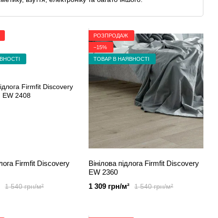
 тенденціями та завжди радуємо наших клієнтів
 тільки у нас.
РОЗПРОДАЖ
ям до вдосконалення. Ми гарантуємо високу якість всіх
−15%
ЯВНОСТІ
ТОВАР В НАЯВНОСТІ
ступ до продукції брендів, але і ділимося інформацією
 готові допомогти вам бути в тренді.
гкості навігації та комфорту покупок. Тут ви знайдете все
у.
сайту почував себе особливим. Ми пропонуємо
ливість насолоджуватися кращими продуктами світу моди
об задовольнити ваші потреби та перевершити ваші
лога Firmfit Discovery
Вінілова підлога Firmfit Discovery
EW 2360
ндів разом із нами.
1 309 грн/м²
1 540 грн/м²
1 540 грн/м²
ебе найкращі бренди світу. Відкрийте для себе новий рівень