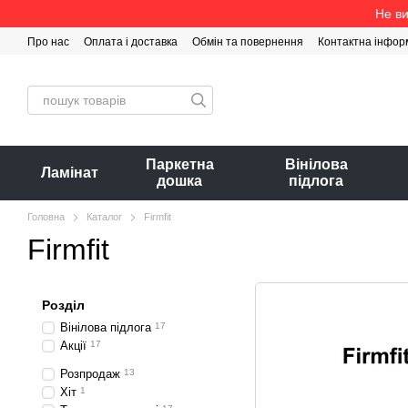
Перейти до основного контенту
Не ви
Про нас
Оплата і доставка
Обмін та повернення
Контактна інфор
Паркетна
Вінілова
Ламінат
дошка
підлога
Головна
Каталог
Firmfit
Firmfit
Розділ
Вінілова підлога
17
Акції
17
Розпродаж
13
Хіт
1