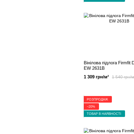
Вінілова підлога Firmfit 
EW 2631B
1 309 грн/м²
1 540 грн/м
РОЗПРОДАЖ
−20%
ТОВАР В НАЯВНОСТІ