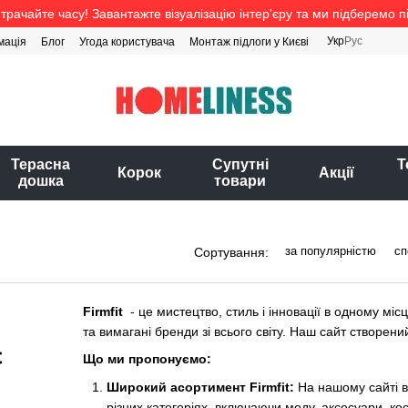
трачайте часу! Завантажте візуалізацію інтер'єру та ми підберемо п
Укр
Рус
мація
Блог
Угода користувача
Монтаж підлоги у Києві
Терасна
Супутні
Т
Корок
Акції
дошка
товари
за популярністю
сп
Сортування:
Firmfit
- це мистецтво, стиль і інновації в одному м
та вимагані бренди зі всього світу. Наш сайт створени
Що ми пропонуємо:
Широкий асортимент Firmfit:
На нашому сайті в
різних категоріях, включаючи моду, аксесуари, кос