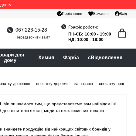
ідлогу
Порівняння
Бажання
Вхід
Графік роботи:
067 223-15-28
ПН-СБ: 10:00 - 19:00
Передзвонити вам?
НД: 10:00 - 18:00
овари для
Химия
Фарба
єВідновлення
дому
очатку дешевше
спочатку дорожчі
за назвою
спочатку нові
ісці. Ми пишаємося тим, що представляємо вам найвідоміші
й для цінителів якості, моди та ексклюзивних товарів.
и знайдете продукцію від найкращих світових брендів у
метику, взуття, електроніку та багато іншого.