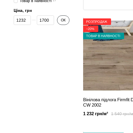
Товар в наявності
17
Ціна, грн
Від Ціна, грн
До Ціна, грн
ОК
РОЗПРОДАЖ
−20%
ТОВАР В НАЯВНОСТІ
Вінілова підлога Firmfit 
CW 2002
1 232 грн/м²
1 540 грн/м