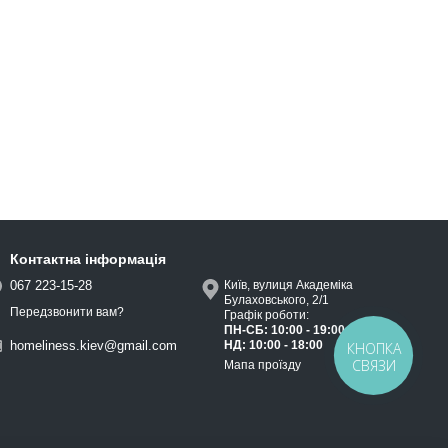
Контактна інформація
067 223-15-28
Київ, вулиця Академіка
Булаховського, 2/1
Передзвонити вам?
Графік роботи:
ПН-СБ: 10:00 - 19:00
НД: 10:00 - 18:00
homeliness.kiev@gmail.com
КНОПКА
СВЯЗИ
Мапа проїзду