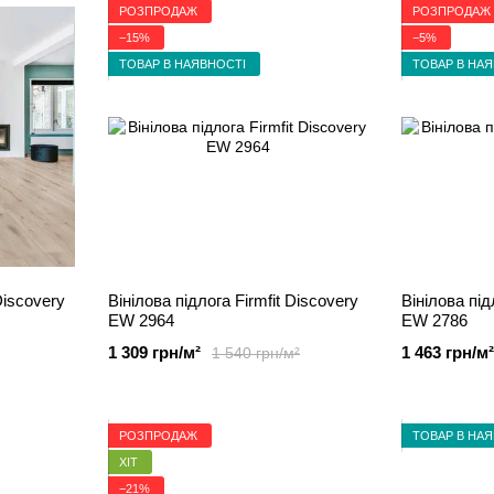
РОЗПРОДАЖ
РОЗПРОДАЖ
−15%
−5%
ТОВАР В НАЯВНОСТІ
ТОВАР В НА
Discovery
Вінілова підлога Firmfit Discovery
Вінілова під
EW 2964
EW 2786
1 309 грн/м²
1 463 грн/м²
1 540 грн/м²
РОЗПРОДАЖ
ТОВАР В НА
ХІТ
−21%