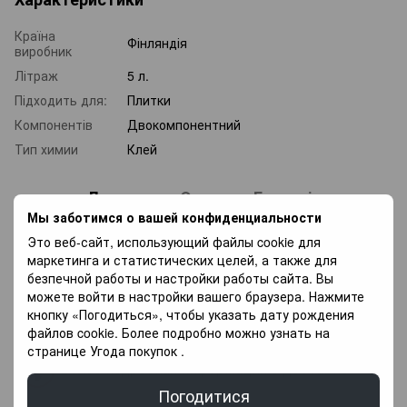
Країна
Фінляндія
виробник
Літраж
5 л.
Підходить для:
Плитки
Компонентів
Двокомпонентний
Тип химии
Клей
Доставка
Оплата
Гарантія
Мы заботимся о вашей конфиденциальности
Это веб-сайт, использующий файлы cookie для
«Новая почта» по Украине —
По тарифам
маркетинга и статистических целей, а также для
безпечной работы и настройки работы сайта. Вы
новая почта
.
можете войти в настройки вашего браузера. Нажмите
кнопку «Погодиться», чтобы указать дату рождения
Курьером по Киеву —
800
грн.
файлов cookie. Более подробно можно узнать на
странице
Угода покупок
.
Более подробная информация о доставке
Погодитися