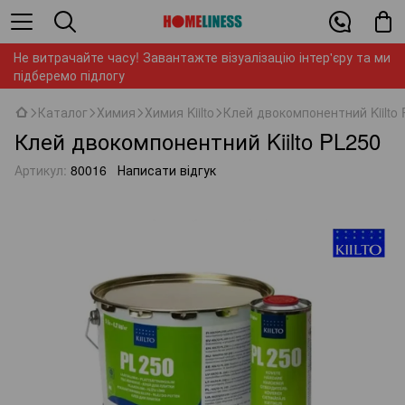
Не витрачайте часу! Завантажте візуалізацію інтер'єру та ми
підберемо підлогу
Каталог
Химия
Химия Kiilto
Клей двокомпонентний Kiilto
Клей двокомпонентний Kiilto PL250
Артикул:
80016
Написати відгук