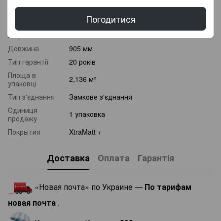
8 планок
упаковці, шт.
Погодитися
Колекція
Cork Essence
Ширина
295 мм
Довжина
905 мм
Тип гарантії
20 років
Площа в
2,136 м²
упаковці
Тип з'єднання
Замкове з'єднання
Одиниця
1 упаковка
продажу
Покрытия
XtraMatt +
Доставка
Оплата
Гарантія
«Новая почта» по Украине —
По тарифам
новая почта
.