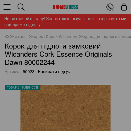
Не витрачайте часу! Завантажте візуалізацію інтер'єру та ми
підберемо підлогу
Каталог
Корок
Корок Wicanders
Корок для підлоги замко
Корок для підлоги замковий
Wicanders Cork Essence Originals
Dawn 80002244
Артикул:
50023
Написати відгук
ТОВАР В НАЯВНОСТІ