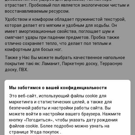
отрастает. Пробковый пол является экологически чистым и
восстанавливаемым ресурсом.
Удобством и комфором обладает пружинистой текстурой,
которая делает его мягким и удобным для ходьбы. Он
имеет амортизационные свойства, поглощает шум и
смягчает удары при падении предметов. Пробка также
отлично сохраняет тепло, что делает пол теплым и
комфортным для босых ног.
Также у Нас Вы можете выбрать качественное напольное
покрытие такі як:
Ламанит
,
Паркетную доску
,
Террасную
доску
,
ПВХ
.
Характеристики
Мы заботимся о вашей конфиденциальности
Это веб-сайт, использующий файлы cookie для
Бренд
Wicanders
маркетинга и статистических целей, а также для
Країна
безпечной работы и настройки работы сайта. Вы
Португалія
виробник
можете войти в настройки вашего браузера. Нажмите
Фаска
Без фаски
кнопку «Погодиться», чтобы указать дату рождения
файлов cookie. Более подробно можно узнать на
Товщина
10,5 мм
странице
Угода покупок
.
Планок в