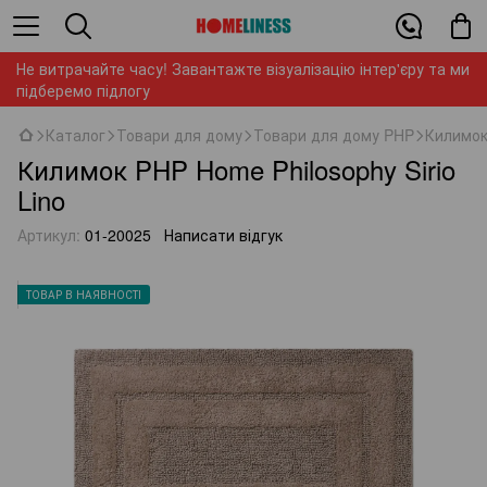
Не витрачайте часу! Завантажте візуалізацію інтер'єру та ми
підберемо підлогу
Каталог
Товари для дому
Товари для дому PHP
Килимок 
Килимок PHP Home Philosophy Sirio
Lino
Артикул:
01-20025
Написати відгук
ТОВАР В НАЯВНОСТІ