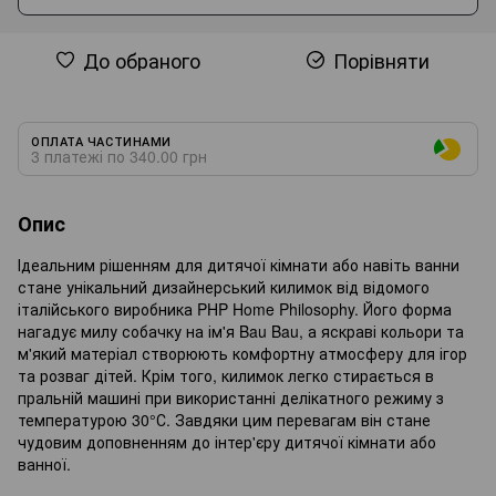
До обраного
Порівняти
ОПЛАТА ЧАСТИНАМИ
3 платежі по 340.00 грн
Опис
Ідеальним рішенням для дитячої кімнати або навіть ванни
стане унікальний дизайнерський килимок від відомого
італійського виробника PHP Home Philosophy. Його форма
нагадує милу собачку на ім'я Bau Bau, а яскраві кольори та
м'який матеріал створюють комфортну атмосферу для ігор
та розваг дітей. Крім того, килимок легко стирається в
пральній машині при використанні делікатного режиму з
температурою 30°С. Завдяки цим перевагам він стане
чудовим доповненням до інтер'єру дитячої кімнати або
ванної.