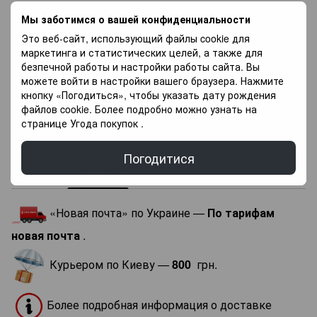
Характеристики
Мы заботимся о вашей конфиденциальности
Это веб-сайт, использующий файлы cookie для
Размеры
50x50 см
маркетинга и статистических целей, а также для
Состав
Бавовна
безпечной работы и настройки работы сайта. Вы
можете войти в настройки вашего браузера. Нажмите
Країна
Італія
кнопку «Погодиться», чтобы указать дату рождения
виробник
файлов cookie. Более подробно можно узнать на
Колекція
Sirio
странице
Угода покупок
.
Форма
Прямокутна
Погодитися
Доставка
Оплата
Гарантія
«Новая почта» по Украине —
По тарифам
новая почта
.
Курьером по Киеву —
800
грн.
Более подробная информация о доставке