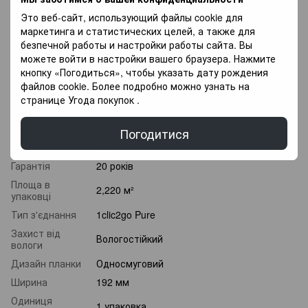
місяців.
Это веб-сайт, использующий файлы cookie для
маркетинга и статистических целей, а также для
Характеристики
безпечной работы и настройки работы сайта. Вы
можете войти в настройки вашего браузера. Нажмите
Клас
кнопку «Погодиться», чтобы указать дату рождения
32 клас
зносостійкості
файлов cookie. Более подробно можно узнать на
Товщина
8 мм
странице
Угода покупок
.
Країна
Німеччина
виробник
Погодитися
Колекція
Villa
Гарантія
20 років
Площа в
2,220 м²
упаковці
Тип з'єднання
1clic2go Pure
Захист від
Вологостійкий
вологи
Дизайн планки
Односмуговий
Ширина
192 мм
Одиниця
1 упаковка