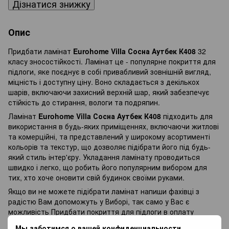
Дізнатися знижку
Опис
Придбати ламінат
Eurohome Villa Сосна Аутбек К408
32
класу зносостійкості. Ламінат це - популярне покриття для
підлоги, яке поєднує в собі привабливий зовнішній вигляд,
міцність і доступну ціну. Воно складається з декількох
шарів, включаючи захисний верхній шар, який забезпечує
стійкість до стирання, вологи та подряпин.
Ламінат
Eurohome Villa Сосна Аутбек К408
підходить для
використання в будь-яких приміщеннях, включаючи житлові
та комерційні, та представлений у широкому асортименті
кольорів та текстур, що дозволяє підібрати його під будь-
який стиль інтер'єру. Укладання ламінату проводиться
швидко і легко, що робить його популярним вибором для
тих, хто хоче оновити свій будинок своїми руками.
Якщо ви не можете підібрати ламінат напиши фахівці з
радістю Вам допоможуть у Виборі, так само у Вас є
можливість Придбати покриття для підлоги в оплату
частинами, і оплачувати різними платежами протягом 3
Мы заботимся о вашей конфиденциальности