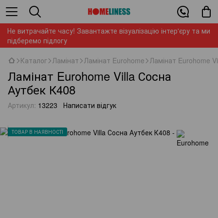
Не витрачайте часу! Завантажте візуалізацію інтер'єру та ми
підберемо підлогу
Каталог
Ламінат
Ламінат Eurohome
Ламінат Eurohome Vi
Ламінат Eurohome Villa Сосна
Аутбек К408
Артикул:
13223
Написати відгук
ТОВАР В НАЯВНОСТІ