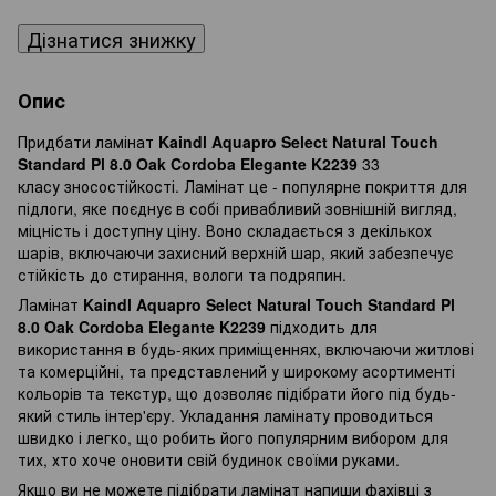
Дізнатися знижку
Опис
Придбати ламінат
Kaindl Aquapro Select Natural Touch
Standard Pl 8.0 Oak Cordoba Elegante K2239
33
класу зносостійкості. Ламінат це - популярне покриття для
підлоги, яке поєднує в собі привабливий зовнішній вигляд,
міцність і доступну ціну. Воно складається з декількох
шарів, включаючи захисний верхній шар, який забезпечує
стійкість до стирання, вологи та подряпин.
Ламінат
Kaindl Aquapro Select Natural Touch Standard Pl
8.0 Oak Cordoba Elegante K2239
підходить для
використання в будь-яких приміщеннях, включаючи житлові
та комерційні, та представлений у широкому асортименті
кольорів та текстур, що дозволяє підібрати його під будь-
який стиль інтер'єру. Укладання ламінату проводиться
швидко і легко, що робить його популярним вибором для
тих, хто хоче оновити свій будинок своїми руками.
Якщо ви не можете підібрати ламінат напиши фахівці з