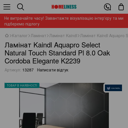
Не витрачайте часу! Завантажте візуалізацію інтер'єру та ми
підберемо підлогу
Каталог
Ламінат
Ламінат Kaindl
Ламінат Kaindl Aquapro S
Ламінат Kaindl Aquapro Select
Natural Touch Standard Pl 8.0 Oak
Cordoba Elegante K2239
Артикул:
13287
Написати відгук
ТОВАР В НАЯВНОСТІ