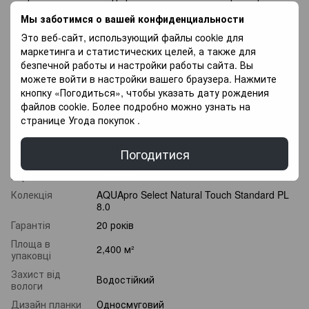
радістю Вам допоможуть у Виборі, так само у Вас є
Мы заботимся о вашей конфиденциальности
можливість Придбати покриття для підлоги в оплату
Это веб-сайт, использующий файлы cookie для
частинами, і оплачувати різними платежами протягом 3
маркетинга и статистических целей, а также для
місяців.
безпечной работы и настройки работы сайта. Вы
можете войти в настройки вашего браузера. Нажмите
Характеристики
кнопку «Погодиться», чтобы указать дату рождения
файлов cookie. Более подробно можно узнать на
Клас
странице
Угода покупок
.
33 клас
зносостійкості
Товщина
8 мм
Погодитися
Країна
Австрія
виробник
Колекція
AQUApro Select Natural Touch Standard PL
8.0
Гарантія
20 років
Площа в
2,400 м²
упаковці
Захист від
Водостійкий
вологи
Дизайн планки
Односмуговий