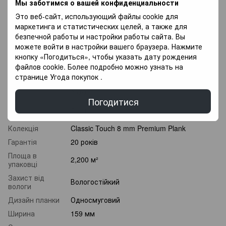
Мы заботимся о вашей конфиденциальности
можливість Придбати покриття для підлоги в оплату
частинами, і оплачувати різними платежами протягом 3
Это веб-сайт, использующий файлы cookie для
місяців.
маркетинга и статистических целей, а также для
безпечной работы и настройки работы сайта. Вы
можете войти в настройки вашего браузера. Нажмите
Характеристики
кнопку «Погодиться», чтобы указать дату рождения
файлов cookie. Более подробно можно узнать на
Клас
32 клас
странице
Угода покупок
.
зносостійкості
Товщина
8 мм
Погодитися
Країна
Австрія
виробник
Колекція
Classic Touch 8 mm Premium Plank
Гарантія
20 років
Площа в
2,200 м²
упаковці
Захист від
Вологостійкий
вологи
Дизайн планки
Односмуговий
Ширина
159 мм