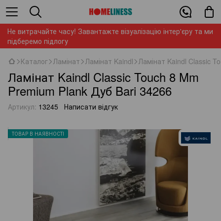
Не витрачайте часу! Завантажте візуалізацію інтер'єру та ми
підберемо підлогу
Каталог
Ламінат
Ламінат Kaindl
Ламінат Kaindl Classic T
Ламінат Kaindl Classic Touch 8 Mm
Premium Plank Дуб Bari 34266
Артикул:
13245
Написати відгук
ТОВАР В НАЯВНОСТІ