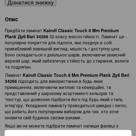
Дізнатися знижку
Опис
Придбати ламінат
Kaindl Classic Touch 8 Mm Premium
Plank Дуб Bari 34266
32 класу зносостійкості. Ламінат це -
популярне покриття для підлоги, яке поєднує в собі
привабливий зовнішній вигляд, міцність і доступну ціну.
Воно складається з декількох шарів, включаючи захисний
верхній шар, який забезпечує стійкість до стирання, вологи
та подряпин.
Ламінат
Kaindl Classic Touch 8 Mm Premium Plank Дуб Bari
34266
підходить для використання в будь-яких
приміщеннях, включаючи житлові та комерційні, та
представлений у широкому асортименті кольорів та
текстур, що дозволяє підібрати його під будь-який стиль
інтер'єру. Укладання ламінату проводиться швидко і легко,
що робить його популярним вибором для тих, хто хоче
оновити свій будинок своїми руками.
Якщо ви не можете підібрати ламінат напиши фахівці з
радістю Вам допоможуть у Виборі, так само у Вас є