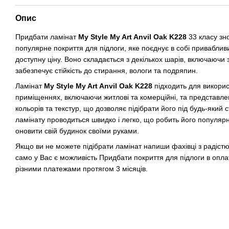
Опис
Придбати ламінат
My Style My Art Anvil Oak K228
33 класу зно
популярне покриття для підлоги, яке поєднує в собі привабливий
доступну ціну. Воно складається з декількох шарів, включаючи 
забезпечує стійкість до стирання, вологи та подряпин.
Ламінат
My Style My Art Anvil Oak K228
підходить для викорис
приміщеннях, включаючи житлові та комерційні, та представл
кольорів та текстур, що дозволяє підібрати його під будь-який 
ламінату проводиться швидко і легко, що робить його популяр
оновити свій будинок своїми руками.
Якщо ви не можете підібрати ламінат напиши фахівці з радістю
само у Вас є можливість Придбати покриття для підлоги в опла
різними платежами протягом 3 місяців.