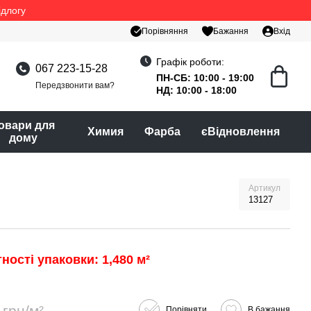
ідлогу
Порівняння
Бажання
Вхід
Графік роботи:
067 223-15-28
ПН-СБ: 10:00 - 19:00
Передзвонити вам?
НД: 10:00 - 18:00
овари для
Химия
Фарба
єВідновлення
дому
Артикул
13127
ності упаковки: 1,480 м²
 грн/м²
Порівняти
В бажання