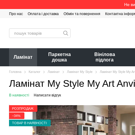
Перейти до основного контенту
Не ви
Про нас
Оплата і доставка
Обмін та повернення
Контактна інфор
Паркетна
Вінілова
Ламінат
дошка
підлога
Головна
Каталог
Ламінат
Ламінат My Style
Ламінат My Style My Ar
Ламінат My Style My Art Anv
В наявності
Написати відгук
РОЗПРОДАЖ
−34%
ТОВАР В НАЯВНОСТІ