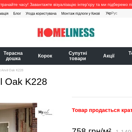
трачайте часу! Завантажте візуалізацію інтер'єру та ми підберемо п
Укр
Рус
мація
Блог
Угода користувача
Монтаж підлоги у Києві
Терасна
Супутні
Т
Корок
Акції
дошка
товари
t Anvil Oak K228
il Oak K228
Товар продається крат
758 грн/м²
1 149