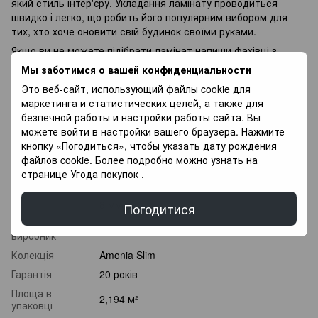
який стиль інтер'єру. Укладання ламінату проводиться
швидко і легко, що робить його популярним вибором для
тих, хто хоче оновити свій будинок своїми руками.
Якщо ви не можете підібрати ламінат напиши фахівці з
радістю Вам допоможуть у Виборі, так само у Вас є
Мы заботимся о вашей конфиденциальности
можливість Придбати покриття для підлоги в оплату
Это веб-сайт, использующий файлы cookie для
частинами, і оплачувати різними платежами протягом 3
маркетинга и статистических целей, а также для
місяців.
безпечной работы и настройки работы сайта. Вы
можете войти в настройки вашего браузера. Нажмите
Характеристики
кнопку «Погодиться», чтобы указать дату рождения
файлов cookie. Более подробно можно узнать на
Клас
странице
Угода покупок
.
32 клас
зносостійкості
Товщина
8 мм
Погодитися
Країна
Туреччина
виробник
Колекція
Amonia Slim
Гарантія
20 років
Площа в
2,194 м²
упаковці