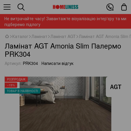
Не витрачайте часу! Завантажте візуалізацію інтер'єру та ми
підберемо підлогу
Каталог
Ламінат
Ламінат AGT
Ламінат AGT Amonia Slim
Ламінат AGT Amonia Slim Палермо
PRK304
Артикул:
PRK304
Написати відгук
РОЗПРОДАЖ
−15%
ТОВАР В НАЯВНОСТІ