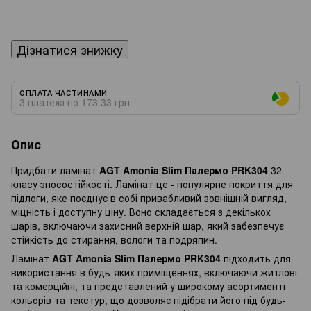
Дізнатися знижку
ОПЛАТА ЧАСТИНАМИ
3 платежі по 173.33 грн
Опис
Придбати ламінат
AGT Amonia Slim Палермо PRK304
32
класу зносостійкості. Ламінат це - популярне покриття для
підлоги, яке поєднує в собі привабливий зовнішній вигляд,
міцність і доступну ціну. Воно складається з декількох
шарів, включаючи захисний верхній шар, який забезпечує
стійкість до стирання, вологи та подряпин.
Ламінат
AGT Amonia Slim Палермо PRK304
підходить для
використання в будь-яких приміщеннях, включаючи житлові
та комерційні, та представлений у широкому асортименті
кольорів та текстур, що дозволяє підібрати його під будь-