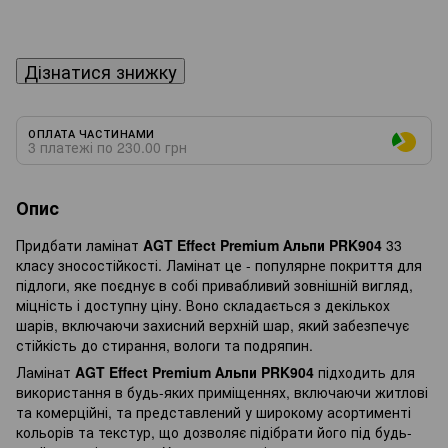
Дізнатися знижку
ОПЛАТА ЧАСТИНАМИ
3 платежі по 230.00 грн
Опис
Придбати ламінат
AGT Effect Premium Альпи PRK904
33
класу зносостійкості. Ламінат це - популярне покриття для
підлоги, яке поєднує в собі привабливий зовнішній вигляд,
міцність і доступну ціну. Воно складається з декількох
шарів, включаючи захисний верхній шар, який забезпечує
стійкість до стирання, вологи та подряпин.
Ламінат
AGT Effect Premium Альпи PRK904
підходить для
використання в будь-яких приміщеннях, включаючи житлові
та комерційні, та представлений у широкому асортименті
кольорів та текстур, що дозволяє підібрати його під будь-