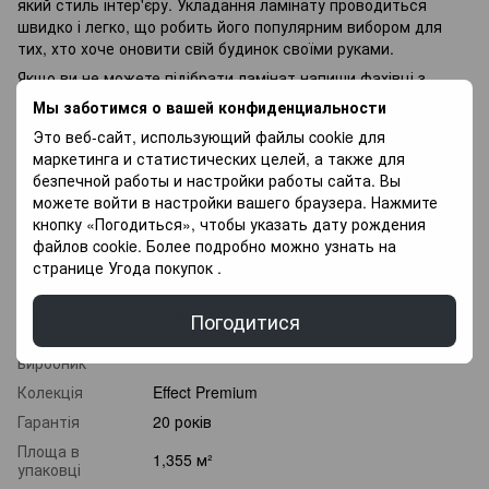
який стиль інтер'єру. Укладання ламінату проводиться
швидко і легко, що робить його популярним вибором для
тих, хто хоче оновити свій будинок своїми руками.
Якщо ви не можете підібрати ламінат напиши фахівці з
радістю Вам допоможуть у Виборі, так само у Вас є
Мы заботимся о вашей конфиденциальности
можливість Придбати покриття для підлоги в оплату
Это веб-сайт, использующий файлы cookie для
частинами, і оплачувати різними платежами протягом 3
маркетинга и статистических целей, а также для
місяців.
безпечной работы и настройки работы сайта. Вы
можете войти в настройки вашего браузера. Нажмите
Характеристики
кнопку «Погодиться», чтобы указать дату рождения
файлов cookie. Более подробно можно узнать на
Клас
странице
Угода покупок
.
33 клас
зносостійкості
Товщина
12 мм
Погодитися
Країна
Туреччина
виробник
Колекція
Effect Premium
Гарантія
20 років
Площа в
1,355 м²
упаковці