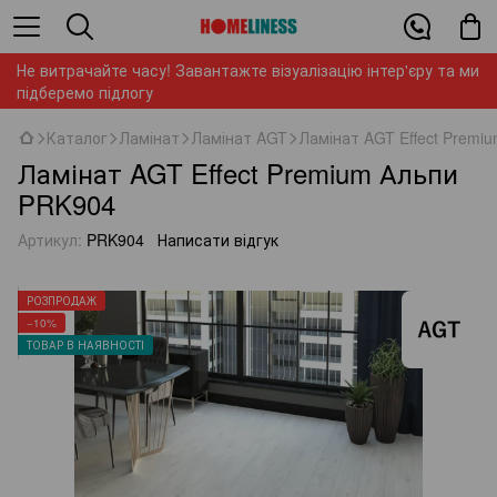
Не витрачайте часу! Завантажте візуалізацію інтер'єру та ми
підберемо підлогу
Каталог
Ламінат
Ламінат AGT
Ламінат AGT Effect Premi
Ламінат AGT Effect Premium Альпи
PRK904
Артикул:
PRK904
Написати відгук
РОЗПРОДАЖ
−10%
ТОВАР В НАЯВНОСТІ