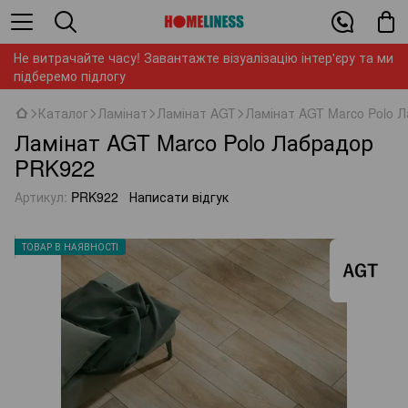
Не витрачайте часу! Завантажте візуалізацію інтер'єру та ми
підберемо підлогу
Каталог
Ламінат
Ламінат AGT
Ламінат AGT Marco Polo 
Ламінат AGT Marco Polo Лабрадор
PRK922
Артикул:
PRK922
Написати відгук
ТОВАР В НАЯВНОСТІ