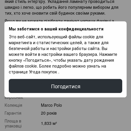
який стиль інтер'єру. Укладання ламінату проводиться
швидко і легко, що робить його популярним вибором для
тих, хто хоче оновити свій будинок своїми руками.
Якщо ви не можете підібрати ламінат напиши фахівці з
радістю Вам допоможуть у Виборі, так само у Вас є
Мы заботимся о вашей конфиденциальности
можливість Придбати покриття для підлоги в оплату
Это веб-сайт, использующий файлы cookie для
частинами, і оплачувати різними платежами протягом 3
маркетинга и статистических целей, а также для
місяців.
безпечной работы и настройки работы сайта. Вы
можете войти в настройки вашего браузера. Нажмите
Характеристики
кнопку «Погодиться», чтобы указать дату рождения
файлов cookie. Более подробно можно узнать на
Клас
странице
Угода покупок
.
32 клас
зносостійкості
Товщина
8 мм
Погодитися
Країна
Туреччина
виробник
Колекція
Marco Polo
Гарантія
20 років
Площа в
1,833 м²
упаковці