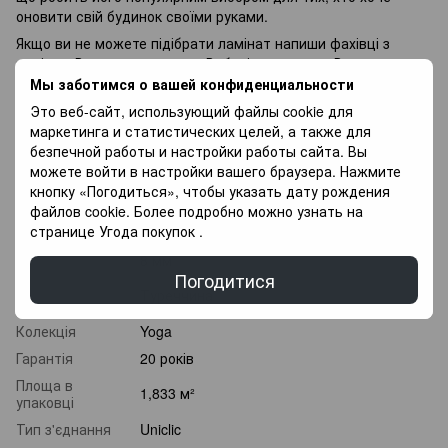
оновити свій будинок своїми руками.
Якщо ви не можете підібрати ламінат напиши фахівці з
радістю Вам допоможуть у Виборі, так само у Вас є
можливість Придбати покриття для підлоги в оплату
Мы заботимся о вашей конфиденциальности
частинами, і оплачувати різними платежами протягом 3
Это веб-сайт, использующий файлы cookie для
місяців.
маркетинга и статистических целей, а также для
безпечной работы и настройки работы сайта. Вы
можете войти в настройки вашего браузера. Нажмите
Характеристики
кнопку «Погодиться», чтобы указать дату рождения
файлов cookie. Более подробно можно узнать на
Клас
32 клас
странице
Угода покупок
.
зносостійкості
Товщина
8 мм
Погодитися
Країна
Туреччина
виробник
Колекція
Yoga
Гарантія
20 років
Площа в
1,833 м²
упаковці
Тип з'єднання
Uniclic