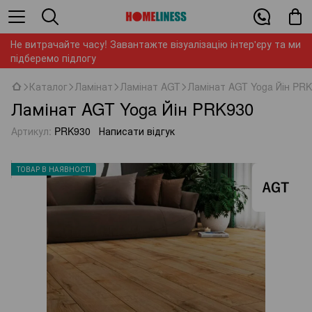
Не витрачайте часу! Завантажте візуалізацію інтер'єру та ми
підберемо підлогу
Каталог
Ламінат
Ламінат AGT
Ламінат AGT Yoga Йін PR
Ламінат AGT Yoga Йін PRK930
Артикул:
PRK930
Написати відгук
ТОВАР В НАЯВНОСТІ