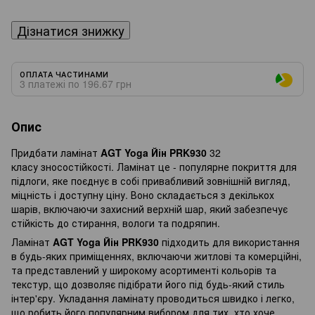
Дізнатися знижку
ОПЛАТА ЧАСТИНАМИ
3 платежі по 196.67 грн
Опис
Придбати ламінат
AGT Yoga Йін PRK930
32
класу зносостійкості. Ламінат це - популярне покриття для
підлоги, яке поєднує в собі привабливий зовнішній вигляд,
міцність і доступну ціну. Воно складається з декількох
шарів, включаючи захисний верхній шар, який забезпечує
стійкість до стирання, вологи та подряпин.
Ламінат
AGT Yoga Йін PRK930
підходить для використання
в будь-яких приміщеннях, включаючи житлові та комерційні,
та представлений у широкому асортименті кольорів та
текстур, що дозволяє підібрати його під будь-який стиль
інтер'єру. Укладання ламінату проводиться швидко і легко,
що робить його популярним вибором для тих, хто хоче