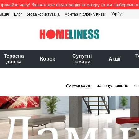
трачайте часу! Завантажте візуалізацію інтер'єру та ми підберемо п
Укр
Рус
мація
Блог
Угода користувача
Монтаж підлоги у Києві
Терасна
Супутні
Т
Корок
Акції
дошка
товари
за популярністю
сп
Сортування: