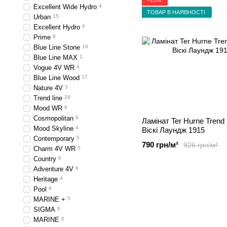
Excellent Wide Hydro
4
ТОВАР В НАЯВНОСТІ
Urban
15
Excellent Hydro
6
Prime
8
Blue Line Stone
16
Blue Line MAX
1
Vogue 4V WR
4
Blue Line Wood
17
Nature 4V
3
Trend line
29
Mood WR
8
Cosmopolitan
6
Ламінат Ter Hurne Trend 
Mood Skyline
4
Віскі Лаундж 1915
Contemporary
5
790 грн/м²
926 грн/м²
Charm 4V WR
5
Country
6
Adventure 4V
8
Heritage
4
Pool
6
MARINE +
5
SIGMA
6
MARINE
6