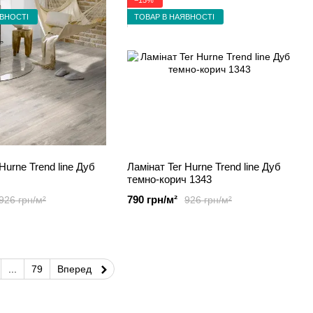
ЯВНОСТІ
ТОВАР В НАЯВНОСТІ
Hurne Trend line Дуб
Ламінат Ter Hurne Trend line Дуб
темно-корич 1343
790 грн/м²
926 грн/м²
926 грн/м²
...
79
Вперед