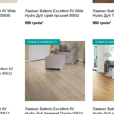
nt 4V Wide
Ламінат Balterio Excellent 4V Wide
Ламінат Balt
 00690
Hydro Дуб сірий гірський 00692
Hydro Дуб 
990 грн/м²
980 грн/м²
ТОВАР В НАЯВНОСТІ
ТОВАР В НА
t 4V
Ламінат Balterio Excellent 4V
Ламінат Balt
 00612
Hydro Дуб бежевий Пантін 00610
Hydro Дуб 