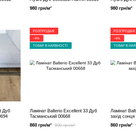
980 грн/м²
980 грн/м²
РОЗПРОДАЖ
РОЗПРОДАЖ
−4%
−4%
ТОВАР В НАЯВНОСТІ
ТОВАР В НА
nt Дуб
Ламінат Balterio Excellent 33 Дуб
Ламінат Balt
0694
Тасманський 00668
захід сонця
860 грн/м²
860 грн/м²
900 грн/м²