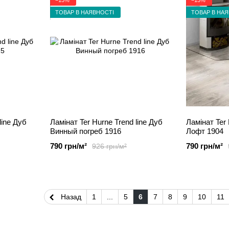
ТОВАР В НАЯВНОСТІ
ТОВАР В НА
line Дуб
Ламінат Ter Hurne Trend line Дуб
Ламінат Ter 
Винный погреб 1916
Лофт 1904
790 грн/м²
790 грн/м²
926 грн/м²
Назад
1
...
5
6
7
8
9
10
11