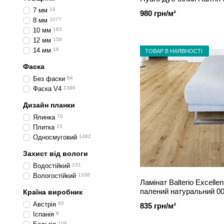
7 мм
16
980 грн/м²
8 мм
1077
10 мм
183
12 мм
158
14 мм
16
ТОВАР В НАЯВНОСТІ
Фаска
Без фаски
64
Фаска V4
1386
Дизайн планки
Ялинка
70
Плитка
15
Односмуговий
1482
Захист від вологи
Водостійкий
231
Вологостійкий
1336
Ламінат Balterio Excelle
палений натуральний 0
Країна виробник
Австрія
60
835 грн/м²
Іспанія
8
108