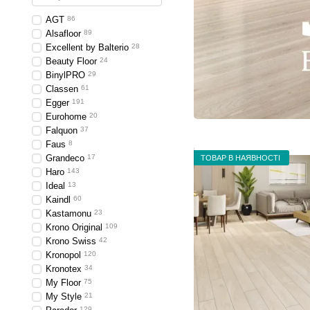
AGT
86
Alsafloor
89
Excellent by Balterio
28
Beauty Floor
24
BinylPRO
29
Classen
61
Egger
191
Eurohome
20
Falquon
37
Faus
8
Grandeco
17
ТОВАР В НАЯВНОСТІ
Haro
143
Ideal
13
Kaindl
60
Kastamonu
23
Krono Original
109
Krono Swiss
42
Kronopol
120
Kronotex
34
My Floor
75
My Style
21
129