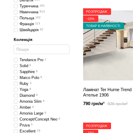
Бельгія
Туреччина
161
РОЗПРОДАЖ
Німеччина
913
Польща
162
−15%
Франція
113
ТОВАР В НАЯВНОСТІ
Швейцарія
42
Колекція
Tendance Pro
1
Solid
6
Sapphire
8
Marco Polo
8
Ruby
3
Ламінат Ter Hurne Trend 
Yoga
8
Ателье 1906
Diamond
9
Amonia Slim
6
790 грн/м²
926 грн/м²
Amber
4
Amonia Large
6
Concept/Concept Neo
6
Pruva
5
РОЗПРОДАЖ
Excellent
18
−15%