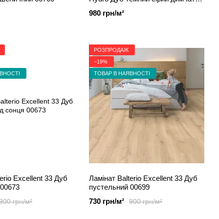
00618
980 грн/м²
РОЗПРОДАЖ
−19%
ЯВНОСТІ
ТОВАР В НАЯВНОСТІ
erio Excellent 33 Дуб
Ламінат Balterio Excellent 33 Дуб
 00673
пустельний 00699
730 грн/м²
900 грн/м²
900 грн/м²