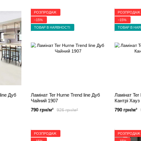
РОЗПРОДАЖ
РОЗПРОДАЖ
−15%
−15%
ТОВАР В НАЯВНОСТІ
ТОВАР В НА
line Дуб
Ламінат Ter Hurne Trend line Дуб
Ламінат Ter 
Чайний 1907
Кантрі Хауз
790 грн/м²
790 грн/м²
926 грн/м²
РОЗПРОДАЖ
РОЗПРОДАЖ
−15%
−15%