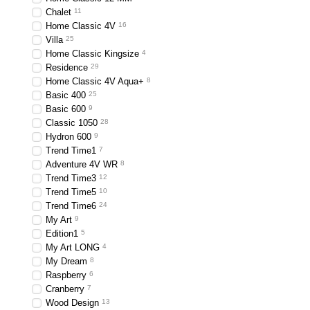
Chalet
11
Home Classic 4V
16
Villa
25
Home Classic Kingsize
4
Residence
29
Home Classic 4V Aqua+
8
Basic 400
25
Basic 600
9
Classic 1050
28
Hydron 600
9
Trend Time1
7
Adventure 4V WR
8
Trend Time3
12
Trend Time5
10
Trend Time6
24
My Art
9
Edition1
5
My Art LONG
4
My Dream
8
Raspberry
6
Cranberry
7
Wood Design
13