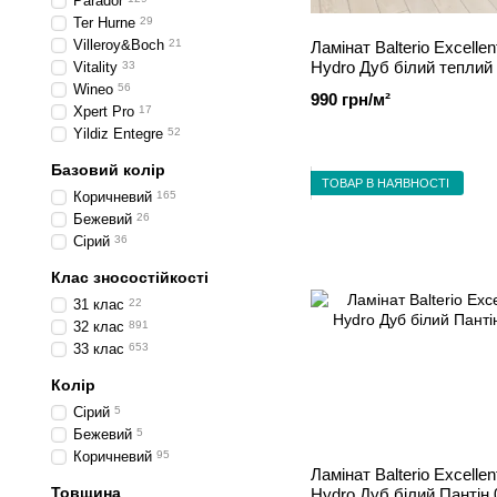
Parador
Ter Hurne
29
Villeroy&Boch
21
Ламінат Balterio Excelle
Hydro Дуб білий теплий
Vitality
33
Wineo
56
990 грн/м²
Xpert Pro
17
Yildiz Entegre
52
Базовий колір
ТОВАР В НАЯВНОСТІ
Коричневий
165
Бежевий
26
Сірий
36
Клас зносостійкості
31 клас
22
32 клас
891
33 клас
653
Колір
Сірий
5
Бежевий
5
Коричневий
95
Ламінат Balterio Excellen
Товщина
Hydro Дуб білий Пантін