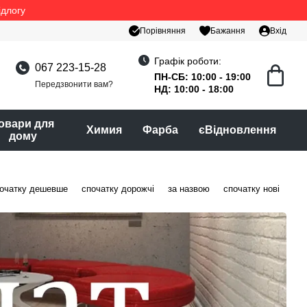
ідлогу
Порівняння
Бажання
Вхід
Графік роботи:
067 223-15-28
ПН-СБ: 10:00 - 19:00
Передзвонити вам?
НД: 10:00 - 18:00
овари для
Химия
Фарба
єВідновлення
дому
очатку дешевше
спочатку дорожчі
за назвою
спочатку нові