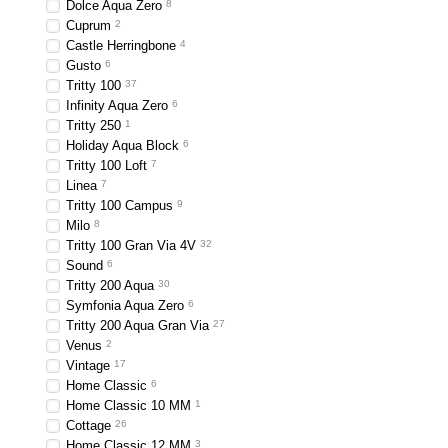
Dolce Aqua Zero
8
Cuprum
2
Castle Herringbone
4
Gusto
6
Tritty 100
37
Infinity Aqua Zero
6
Tritty 250
1
Holiday Aqua Block
6
Tritty 100 Loft
7
Linea
7
Tritty 100 Campus
9
Milo
8
Tritty 100 Gran Via 4V
32
Sound
6
Tritty 200 Aqua
30
Symfonia Aqua Zero
6
Tritty 200 Aqua Gran Via
27
Venus
2
Vintage
17
Home Classic
6
Home Classic 10 MM
1
Cottage
26
Home Classic 12 MM
3