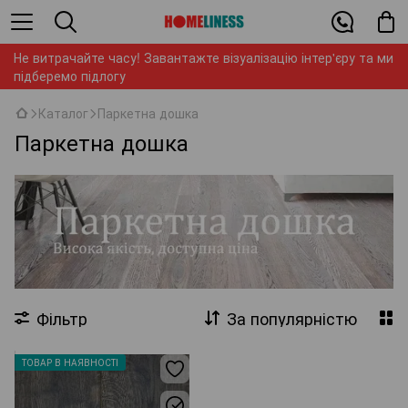
Не витрачайте часу! Завантажте візуалізацію інтер'єру та ми
підберемо підлогу
Каталог
Паркетна дошка
Паркетна дошка
Фільтр
За популярністю
ТОВАР В НАЯВНОСТІ