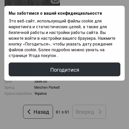
Мы заботимся о вашей конфиденциальности
Это веб-сайт, использующий файлы cookie для
маркетинга и статистических целей, а также для
безпечной работы и настройки работы сайта. Вы
можете войти в настройки вашего браузера. Нажмите
кнопку «Погодиться», чтобы указать дату рождения
Паркетна дошка Meichen
файлов cookie. Более подробно можно узнать на
Parkett Vintage Дуб Olive Taupe
странице
Угода покупок
.
7563
3 896 грн/м²
Погодитися
Придбати
Ціна
3896.00
Бренд
Meichen Parkett
Країна виробник
Україна
Назад
Вперед
61
з 61