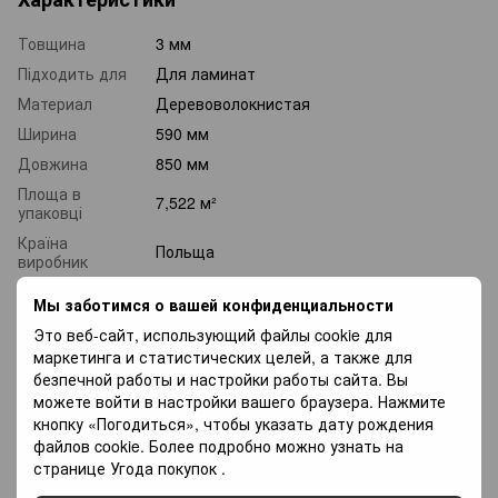
Товщина
3 мм
Підходить для
Для ламинат
Материал
Деревоволокнистая
Ширина
590 мм
Довжина
850 мм
Площа в
7,522 м²
упаковці
Країна
Польща
виробник
Мы заботимся о вашей конфиденциальности
Доставка
Оплата
Гарантія
Это веб-сайт, использующий файлы cookie для
маркетинга и статистических целей, а также для
безпечной работы и настройки работы сайта. Вы
«Новая почта» по Украине —
По тарифам
можете войти в настройки вашего браузера. Нажмите
новая почта
.
кнопку «Погодиться», чтобы указать дату рождения
файлов cookie. Более подробно можно узнать на
Курьером по Киеву —
800
грн.
странице
Угода покупок
.