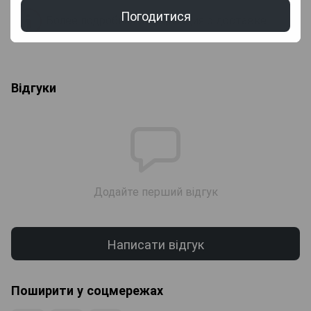
Погодитися
Более подробная информация о доставке
Відгуки
Додайте перший відгук
Написати відгук
Поширити у соцмережах