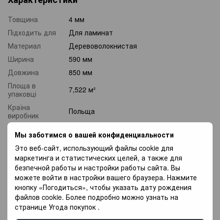
Товщина
4 мм
Підходить для
Для ламинат
Материал
Деревоволокнистая
Ширина
590 мм
Довжина
850 мм
Площа в
7,522 м²
упаковці
Країна
Польща
виробник
Мы заботимся о вашей конфиденциальности
Доставка
Оплата
Гарантія
Это веб-сайт, использующий файлы cookie для
маркетинга и статистических целей, а также для
безпечной работы и настройки работы сайта. Вы
«Новая почта» по Украине —
По тарифам
можете войти в настройки вашего браузера. Нажмите
новая почта
.
кнопку «Погодиться», чтобы указать дату рождения
файлов cookie. Более подробно можно узнать на
Курьером по Киеву —
800
грн.
странице
Угода покупок
.