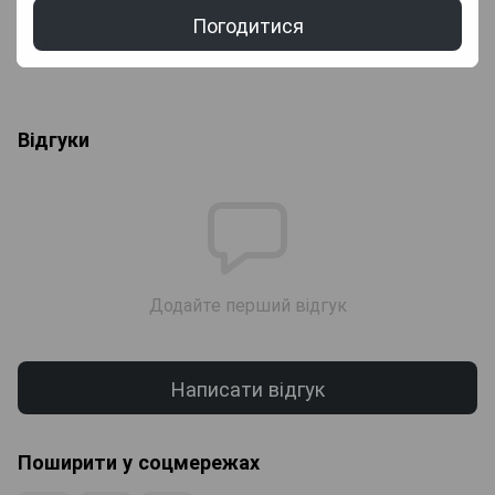
Погодитися
Более подробная информация о доставке
Відгуки
Додайте перший відгук
Написати відгук
Поширити у соцмережах