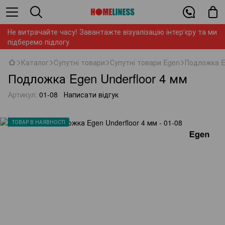
Не витрачайте часу! Завантажте візуалізацію інтер'єру та ми
підберемо підлогу
Каталог
Супутні товари
Супутні товари Egen
Подложка E
Подложка Egen Underfloor 4 мм
Артикул:
01-08
Написати відгук
ТОВАР В НАЯВНОСТІ