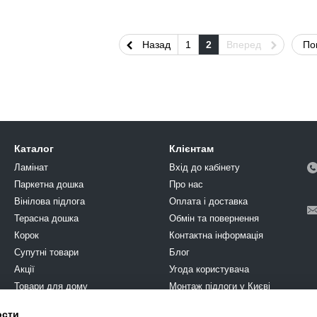
Назад
1
2
Вперед
По
Каталог
Клієнтам
Ламінат
Вхід до кабінету
Паркетна дошка
Про нас
Вінілова підлога
Оплата і доставка
Терасна дошка
Обмін та повернення
Корок
Контактна інформація
Супутні товари
Блог
Акції
Угода користувача
Товари для дому
Монтаж підлоги у Києві
Химия
ости