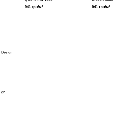
941 грн/м²
941 грн/м²
sign