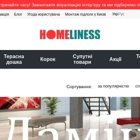
трачайте часу! Завантажте візуалізацію інтер'єру та ми підберемо п
Укр
Рус
мація
Блог
Угода користувача
Монтаж підлоги у Києві
Терасна
Супутні
Т
Корок
Акції
дошка
товари
за популярністю
сп
Сортування: