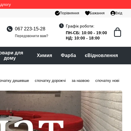
ідлогу
Порівняння
Бажання
Вхід
Графік роботи:
067 223-15-28
ПН-СБ: 10:00 - 19:00
Передзвонити вам?
НД: 10:00 - 18:00
овари для
Химия
Фарба
єВідновлення
дому
очатку дешевше
спочатку дорожчі
за назвою
спочатку нові