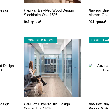
Design
Ламінат BinylPro Wood Design
Ламінат Bin
Stockholm Oak 1536
Alamos Oak
941 грн/м²
941 грн/м²
ТОВАР В НАЯВНОСТІ
ТОВАР В НА
Design
Ламінат BinylPro Tile Design
Ламінат Biny
Quicksilver 1525
Brecon Slat