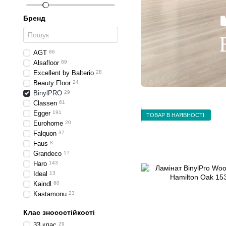
Бренд
AGT
86
Alsafloor
89
Excellent by Balterio
28
Beauty Floor
24
BinylPRO
29
Classen
61
Egger
191
ТОВАР В НАЯВНОСТІ
Eurohome
20
Falquon
37
Faus
8
Grandeco
17
Haro
143
Ideal
13
Kaindl
60
Kastamonu
23
Krono Original
109
Клас зносостійкості
Krono Swiss
42
Kronopol
120
33 клас
29