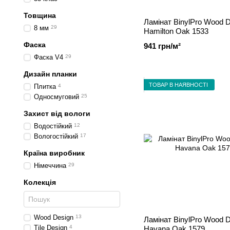
Kronotex
34
Товщина
My Floor
75
Ламінат BinylPro Wood 
8 мм
29
My Style
21
Hamilton Oak 1533
Parador
129
Фаска
941 грн/м²
Ter Hurne
29
Фаска V4
29
Villeroy&Boch
21
Vitality
33
Дизайн планки
Wineo
56
ТОВАР В НАЯВНОСТІ
Плитка
4
Xpert Pro
17
Односмуговий
25
Yildiz Entegre
52
Захист від вологи
Водостійкий
12
Вологостійкий
17
Країна виробник
Німеччина
29
Колекція
Wood Design
13
Ламінат BinylPro Wood 
Tile Design
4
Havana Oak 1579