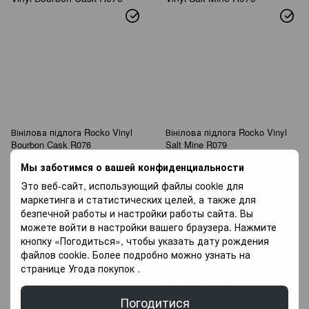
Вінілова підлога Rocko Vinyl
Вінілова підлога Rocko Vinyl
Bourbon Cask R076
Salt Mine R079
1 106 грн/м²
1 106 грн/м²
Мы заботимся о вашей конфиденциальности
Придбати
Придбати
Это веб-сайт, использующий файлы cookie для
маркетинга и статистических целей, а также для
Ціна
1106.00
Ціна
1106.00
безпечной работы и настройки работы сайта. Вы
можете войти в настройки вашего браузера. Нажмите
Бренд
Rocko Vinyl
Бренд
Rocko Vinyl
кнопку «Погодиться», чтобы указать дату рождения
Країна виробник
Польща
Країна виробник
Польща
файлов cookie. Более подробно можно узнать на
странице
Угода покупок
.
ТОВАР В НАЯВНОСТІ
ТОВАР В НАЯВНОСТІ
Погодитися