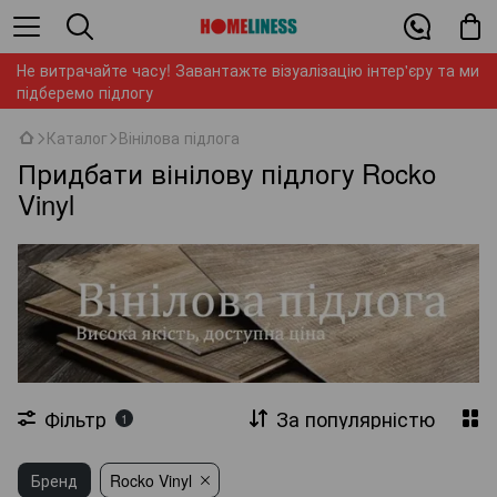
Не витрачайте часу! Завантажте візуалізацію інтер'єру та ми
підберемо підлогу
Каталог
Вінілова підлога
Придбати вінілову підлогу Rocko
Vinyl
Фільтр
За популярністю
1
Бренд
Rocko Vinyl