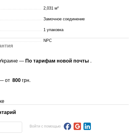
2,031 м²
Замочное соединение
1 упаковка
NPC
антия
 Украине —
По тарифам новой почты
.
 — от
800
грн.
ке
нтарий
Войти с помощью