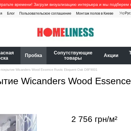
тратьте времени! Загрузи визуализацию интерьера и мы подберем 
Укр
Рус
ия
Блог
Пользовательское соглашение
Монтаж полов в Киеве
расная
Cопутствующие
Пробка
Акции
оска
товары
покрытие Wicanders Wood Essence Rustic Eloquent Oak D8F9001
тие Wicanders Wood Essence 
2 756 грн/м²