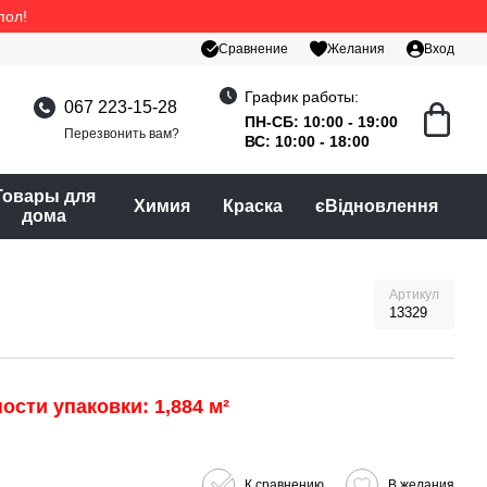
пол!
Сравнение
Желания
Вход
График работы:
067 223-15-28
ПН-СБ: 10:00 - 19:00
Перезвонить вам?
ВС: 10:00 - 18:00
Товары для
Химия
Краска
єВідновлення
дома
Артикул
13329
ости упаковки: 1,884 м²
К сравнению
В желания