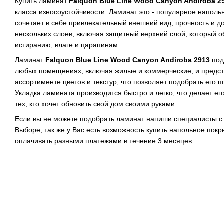
Купить ламинат
Falquon Blue Line Wood Canyon Andiroba 2
класса износоустойчивости. Ламинат это - популярное наполь
сочетает в себе привлекательный внешний вид, прочность и до
нескольких слоев, включая защитный верхний слой, который о
истиранию, влаге и царапинам.
Ламинат
Falquon Blue Line Wood Canyon Andiroba 2913
под
любых помещениях, включая жилые и коммерческие, и предс
ассортименте цветов и текстур, что позволяет подобрать его 
Укладка ламината производится быстро и легко, что делает е
тех, кто хочет обновить свой дом своими руками.
Если вы не можете подобрать ламинат напиши специалисты с
Выборе, так же у Вас есть возможность купить напольное покр
оплачивать разными платежами в течение 3 месяцев.