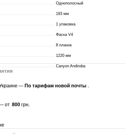
Однополосный
193 мм
1 упаковка
Фаска V4
8 планок
1220 мм
Canyon Andiroba
антия
 Украине —
По тарифам новой почты
.
 — от
800
грн.
ке