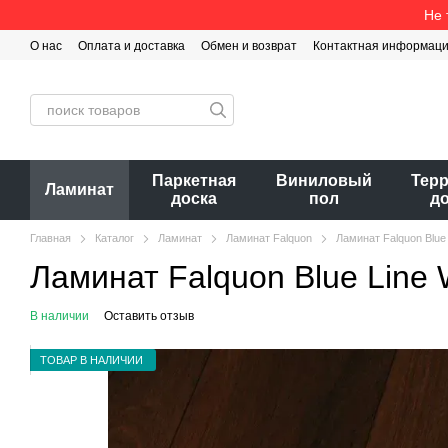
Перейти к основному контенту
Не 
О нас
Оплата и доставка
Обмен и возврат
Контактная информац
Паркетная
Виниловый
Тер
Ламинат
доска
пол
д
Главная
Каталог
Ламинат
Ламинат Falquon
Ламинат Falquon Blue
Ламинат Falquon Blue Line
В наличии
Оставить отзыв
ТОВАР В НАЛИЧИИ