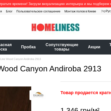
тратьте времени! Загрузи визуализацию интерьера и мы подберем 
Укр
Рус
ия
Блог
Пользовательское соглашение
Монтаж полов в Киеве
расная
Cопутствующие
Пробка
Акции
оска
товары
 Line Wood Canyon Andiroba 2913
 Wood Canyon Andiroba 2913
Товар продается кратн
1 346 грн/м²