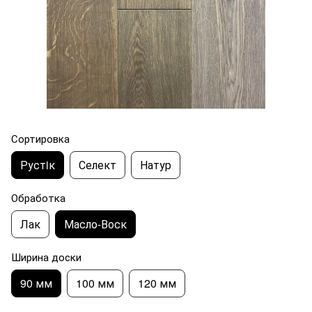
Сортировка
Рустiк
Селект
Натур
Обработка
Лак
Масло-Воск
Ширина доски
90 мм
100 мм
120 мм