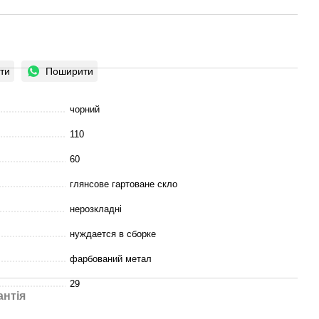
ти
Поширити
чорний
110
60
глянсове гартоване скло
нерозкладні
нуждается в сборке
фарбований метал
29
антія