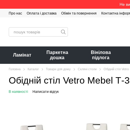
Перейти до основного контенту
Не ви
Про нас
Оплата і доставка
Обмін та повернення
Контактна інфор
Паркетна
Вінілова
Ламінат
дошка
підлога
Головна
Каталог
Товари для дому
Скляні столи
Обідній стіл Vetr
Обідній стіл Vetro Mebel Т-
В наявності
Написати відгук