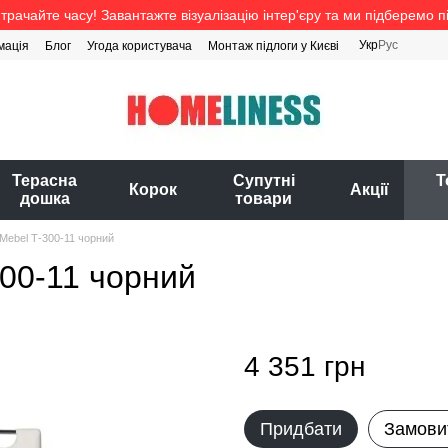
трачайте часу! Завантажте візуалізацію інтер'єру та ми підберемо п
Укр
Рус
мація
Блог
Угода користувача
Монтаж підлоги у Києві
Терасна
Супутні
Т
Корок
Акції
дошка
товари
o Mebel Т-300-11 чорний
300-11 чорний
4 351 грн
Придбати
Замови