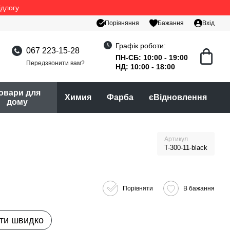
ідлогу
Порівняння
Бажання
Вхід
Графік роботи:
067 223-15-28
ПН-СБ: 10:00 - 19:00
Передзвонити вам?
НД: 10:00 - 18:00
овари для
Химия
Фарба
єВідновлення
дому
Артикул
T-300-11-black
Порівняти
В бажання
ти швидко