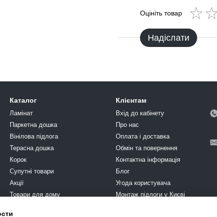
Оцініть товар
Надіслати
Каталог
Клієнтам
Ламінат
Вхід до кабінету
Паркетна дошка
Про нас
Вінілова підлога
Оплата і доставка
Терасна дошка
Обмін та повернення
Корок
Контактна інформація
Супутні товари
Блог
Акції
Угода користувача
Товари для дому
Монтаж підлоги у Києві
Химия
ости
Ми в соцмережах