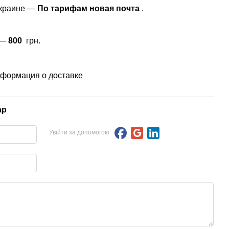
Украине —
По тарифам новая почта
.
 —
800
грн.
формация о доставке
ар
Увійти за допомогою