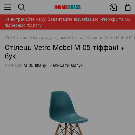
Не витрачайте часу! Завантажте візуалізацію інтер'єру та ми
підберемо підлогу
Каталог
Товари для дому
Стільці
Стілець Vetro Mebel M-
Стілець Vetro Mebel M-05 тіффані +
бук
Артикул:
M-05-tiffany
Написати відгук