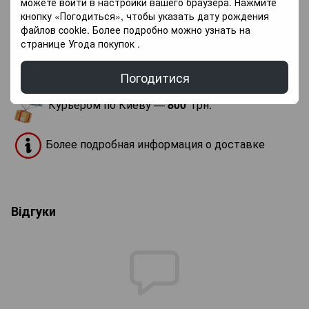
можете войти в настройки вашего браузера. Нажмите
Доставка
Оплата
Гарантія
кнопку «Погодиться», чтобы указать дату рождения
файлов cookie. Более подробно можно узнать на
странице
Угода покупок
.
«Новая почта» по Украине —
По тарифам
Погодитися
новая почта
.
Курьером по Киеву —
800
грн.
Более подробная информация о доставке
Відгуки