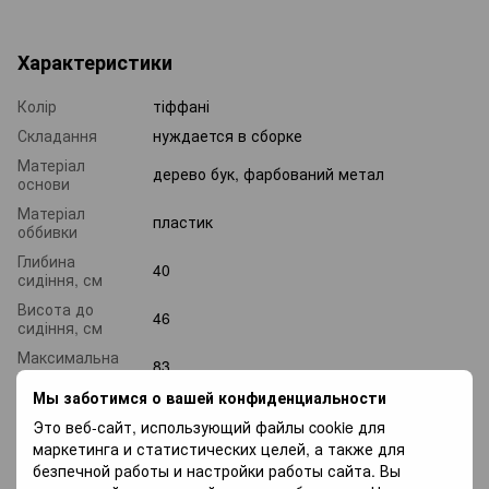
Характеристики
Колір
тіффані
Складання
нуждается в сборке
Матеріал
дерево бук, фарбований метал
основи
Матеріал
пластик
оббивки
Глибина
40
сидіння, см
Висота до
46
сидіння, см
Максимальна
83
висота
Мы заботимся о вашей конфиденциальности
Ширина
52
сидіння, см
Это веб-сайт, использующий файлы cookie для
маркетинга и статистических целей, а также для
Вага, кг
4
безпечной работы и настройки работы сайта. Вы