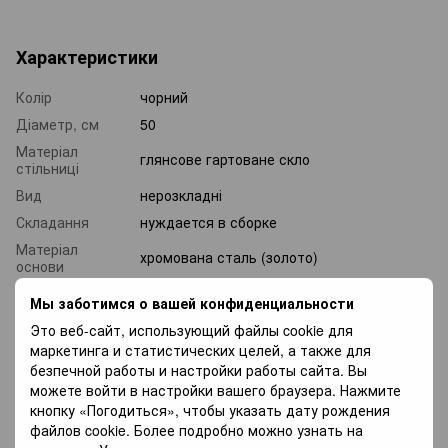
Характеристики
Колір
чорний
Діаметр, см
50
Матеріал
глянсове гартоване скло
стільниці
Вид
нерозкладні
Складання
нуждается в сборке
Матеріал
хромована сталь (золото)
основи
Вага, кг
11
Мы заботимся о вашей конфиденциальности
Это веб-сайт, использующий файлы cookie для
Доставка
Оплата
Гарантія
маркетинга и статистических целей, а также для
безпечной работы и настройки работы сайта. Вы
можете войти в настройки вашего браузера. Нажмите
«Новая почта» по Украине —
По тарифам
кнопку «Погодиться», чтобы указать дату рождения
файлов cookie. Более подробно можно узнать на
новая почта
.