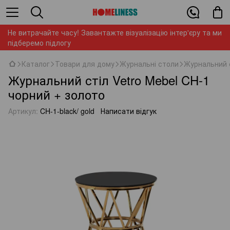
Не витрачайте часу! Завантажте візуалізацію інтер'єру та ми
підберемо підлогу
Каталог
Товари для дому
Журнальні столи
Журнальний с
Журнальний стіл Vetro Mebel CH-1
чорний + золото
Артикул:
CH-1-black/ gold
Написати відгук