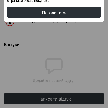
странице
Угода покупок
.
Курьером по Киеву —
800
грн.
Погодитися
Более подробная информация о доставке
Відгуки
Додайте перший відгук
Написати відгук