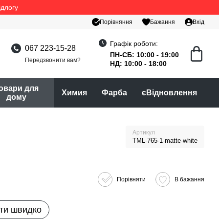
ідлогу
Порівняння
Бажання
Вхід
Графік роботи:
067 223-15-28
ПН-СБ: 10:00 - 19:00
Передзвонити вам?
НД: 10:00 - 18:00
овари для
Химия
Фарба
єВідновлення
дому
Артикул
TML-765-1-matte-white
Порівняти
В бажання
ти швидко