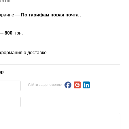
антія
Украине —
По тарифам новая почта
.
 —
800
грн.
формация о доставке
ар
Увійти за допомогою