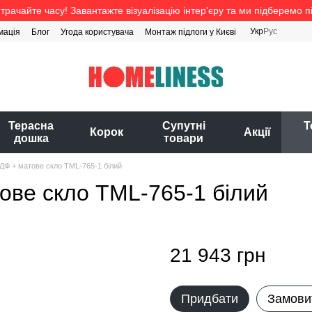
трачайте часу! Завантажте візуалізацію інтер'єру та ми підберемо п
Укр
Рус
мація
Блог
Угода користувача
Монтаж підлоги у Києві
Терасна
Супутні
Т
Корок
Акції
дошка
товари
МДФ + матове скло TML-765-1 білий
ове скло TML-765-1 білий
21 943 грн
Придбати
Замови