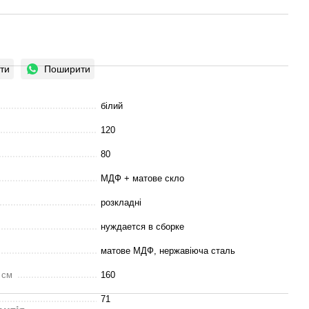
ти
Поширити
білий
120
80
МДФ + матове скло
розкладні
нуждается в сборке
матове МДФ, нержавіюча сталь
 см
160
71