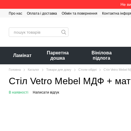
Перейти до основного контенту
Не ви
Про нас
Оплата і доставка
Обмін та повернення
Контактна інфор
Паркетна
Вінілова
Ламінат
дошка
підлога
Головна
Каталог
Товари для дому
Столи обідні
Стіл Vetro Mebel 
Стіл Vetro Mebel МДФ + мат
В наявності
Написати відгук