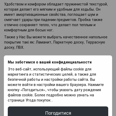
Удобством и комфором обладает пружинистой текстурой,
которая делает его мягким и удобным для ходьбы. Он
имеет амортизационные свойства, поглощает шум и
смягчает удары при падении предметов. Пробка также
отлично сохраняет тепло, что делает пол теплым и
комфортным для босых ног.
Также у Нас Вы можете выбрать качественное напольное
покрытие такі як:
Ламанит
,
Паркетную доску
,
Террасную
доску
,
ПВХ
.
Характеристики
Мы заботимся о вашей конфиденциальности
Это веб-сайт, использующий файлы cookie для
Бренд
Egen
маркетинга и статистических целей, а также для
Країна
безпечной работы и настройки работы сайта. Вы
Польща
виробник
можете войти в настройки вашего браузера. Нажмите
Фаска
Без фаски
кнопку «Погодиться», чтобы указать дату рождения
файлов cookie. Более подробно можно узнать на
Товщина
3 мм
странице
Угода покупок
.
Планок в
11 планок
упаковці, шт.
Погодитися
Ширина
300 мм