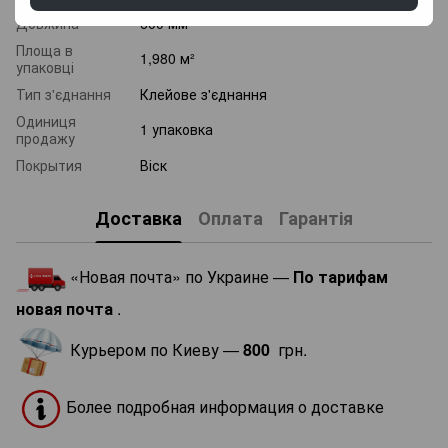
Довжина
600 мм
Площа в
1,980 м²
упаковці
Тип з'єднання
Клейове з'єднання
Одиниця
1 упаковка
продажу
Покрытия
Віск
Доставка
Оплата
Гарантія
«Новая почта» по Украине —
По тарифам
новая почта
.
Курьером по Киеву —
800
грн.
Более подробная информация о доставке