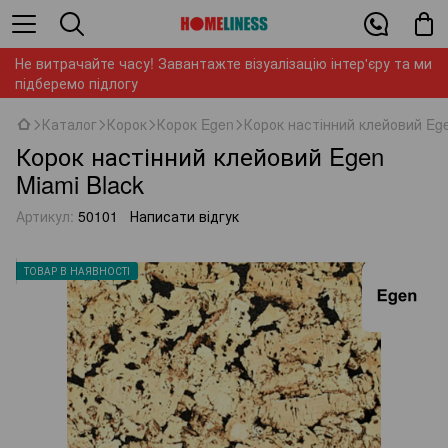
Не витрачайте часу! Завантажте візуалізацію інтер'єру та ми
підберемо підлогу
Каталог
Корок
Корок Egen
Корок настінний клейовий Ege
Корок настінний клейовий Egen
Miami Black
Артикул:
50101
Написати відгук
ТОВАР В НАЯВНОСТІ