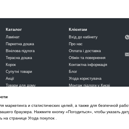
Каталог
Клієнтам
Ламінат
Вхід до кабінету
Паркетна дошка
Про нас
Вінілова підлога
Оплата і доставка
Терасна дошка
Обмін та повернення
Корок
Контактна інформація
Супутні товари
Блог
Акції
Угода користувача
Товари для дому
Монтаж підлоги у Києві
Химия
ости
Ми в соцмережах
Фарба
я маркетинга и статистических целей, а также для безпечной рабо
єВідновлення
 вашего браузера. Нажмите кнопку «Погодиться», чтобы указать да
ть на странице
Угода покупок
.