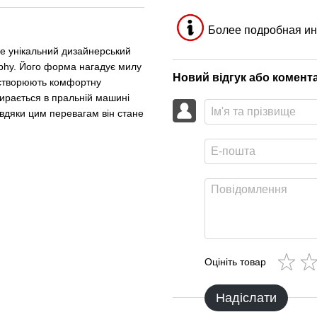
Более подробная ин
не унікальний дизайнерський
ophy. Його форма нагадує милу
Новий відгук або комент
л створюють комфортну
стирається в пральній машині
вдяки цим перевагам він стане
Оцініть товар
Надіслати