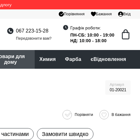
ідлогу
Порівняння
Бажання
Вхід
Графік роботи:
067 223-15-28
ПН-СБ: 10:00 - 19:00
Передзвонити вам?
НД: 10:00 - 18:00
овари для
Химия
Фарба
єВідновлення
дому
Артикул
01-20021
Порівняти
В бажання
 частинами
Замовити швидко