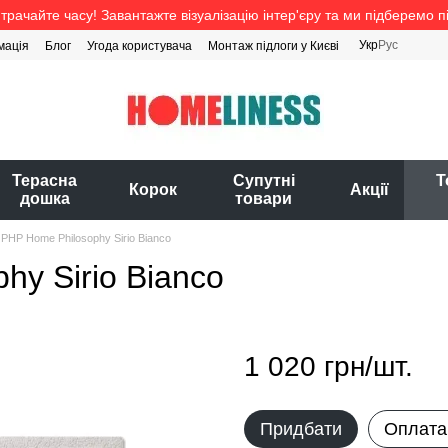
трачайте часу! Завантажте візуалізацію інтер'єру та ми підберемо п
Укр
Рус
мація
Блог
Угода користувача
Монтаж підлоги у Києві
Терасна
Супутні
Т
Корок
Акції
дошка
товари
PHP Home Philosophy Sirio Bianco
y Sirio Bianco
1 020 грн/шт.
Придбати
Оплата