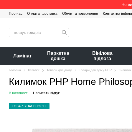
Перейти до основного контенту
Не ви
Про нас
Оплата і доставка
Обмін та повернення
Контактна інфор
Паркетна
Вінілова
Ламінат
дошка
підлога
Головна
Каталог
Товари для дому
Товари для дому PHP
Килимок 
Килимок PHP Home Philosoph
В наявності
Написати відгук
ТОВАР В НАЯВНОСТІ