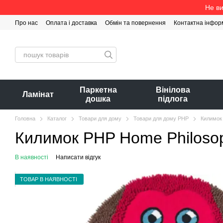
Перейти до основного контенту
Не ви
Про нас
Оплата і доставка
Обмін та повернення
Контактна інфор
Паркетна
Вінілова
Ламінат
дошка
підлога
Головна
Каталог
Товари для дому
Товари для дому PHP
Килимок
Килимок PHP Home Philoso
В наявності
Написати відгук
ТОВАР В НАЯВНОСТІ