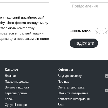
не унікальний дизайнерський
ophy. Його форма нагадує милу
л створюють комфортну
Оцініть товар
стирається в пральній машині
вдяки цим перевагам він стане
Надіслати
Каталог
Клієнтам
Ламінат
Вхід до кабінету
Паркетна дошка
Про нас
Вінілова підлога
Оплата і доставка
Терасна дошка
Обмін та повернення
Корок
Контактна інформація
Супутні товари
Блог