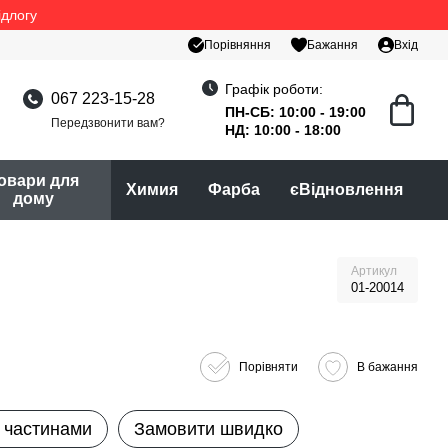
ідлогу
Порівняння
Бажання
Вхід
Графік роботи:
067 223-15-28
ПН-СБ: 10:00 - 19:00
Передзвонити вам?
НД: 10:00 - 18:00
овари для
Химия
Фарба
єВідновлення
дому
Артикул
01-20014
Порівняти
В бажання
 частинами
Замовити швидко