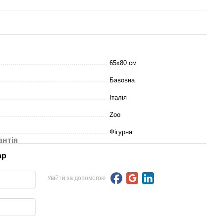
65x80 см
Бавовна
Італія
Zoo
Фігурна
антія
ар
Увійти за допомогою