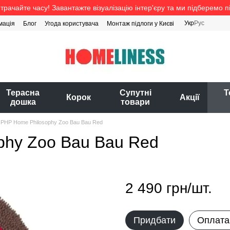
трачайте часу! Завантажте візуалізацію інтер'єру та ми підберемо п
Укр
Рус
мація
Блог
Угода користувача
Монтаж підлоги у Києві
Терасна
Супутні
Т
Корок
Акції
дошка
товари
 PHP Home Philosophy Zoo Bau Bau Red
phy Zoo Bau Bau Red
2 490 грн/шт.
Придбати
Оплата