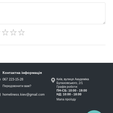
Контактна інформація
067 223-15-28
Київ, вулиця Академіка
Булаховського, 2/1
Передзвонити вам?
Графік роботи:
ПН-СБ: 10:00 - 19:00
НД: 10:00 - 18:00
homeliness.kiev@gmail.com
Мапа проїзду