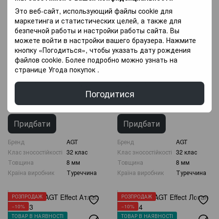
Это веб-сайт, использующий файлы cookie для
маркетинга и статистических целей, а также для
безпечной работы и настройки работы сайта. Вы
можете войти в настройки вашего браузера. Нажмите
кнопку «Погодиться», чтобы указать дату рождения
файлов cookie. Более подробно можно узнать на
странице
Угода покупок
.
Ламінат AGT Effect Ельбруз
Ламінат AGT Effect Соларо
Погодитися
PRK911
PRK912
505 грн/м²
505 грн/м²
560 грн
560 грн
Придбати
Придбати
Бренд
AGT
Бренд
AGT
Клас зносостійкості
32 клас
Клас зносостійкості
32 клас
Товщина
8 мм
Товщина
8 мм
Країна виробник
Туреччина
Країна виробник
Туреччина
РОЗПРОДАЖ
РОЗПРОДАЖ
−10%
−10%
ТОВАР В НАЯВНОСТІ
ТОВАР В НАЯВНОСТІ