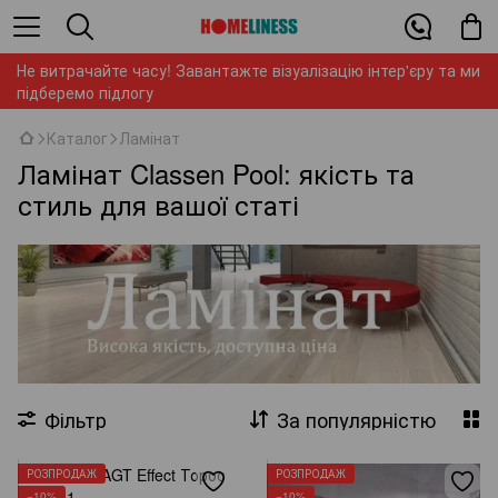
Не витрачайте часу! Завантажте візуалізацію інтер'єру та ми
підберемо підлогу
Каталог
Ламінат
Ламінат Classen Pool: якість та
стиль для вашої статі
Фільтр
За популярністю
РОЗПРОДАЖ
РОЗПРОДАЖ
−10%
−10%