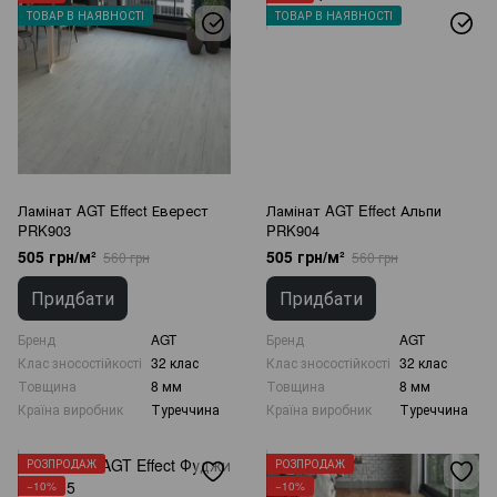
ТОВАР В НАЯВНОСТІ
ТОВАР В НАЯВНОСТІ
Ламінат AGT Effect Еверест
Ламінат AGT Effect Альпи
PRK903
PRK904
505 грн/м²
505 грн/м²
560 грн
560 грн
Придбати
Придбати
Бренд
AGT
Бренд
AGT
Клас зносостійкості
32 клас
Клас зносостійкості
32 клас
Товщина
8 мм
Товщина
8 мм
Країна виробник
Туреччина
Країна виробник
Туреччина
РОЗПРОДАЖ
РОЗПРОДАЖ
−10%
−10%