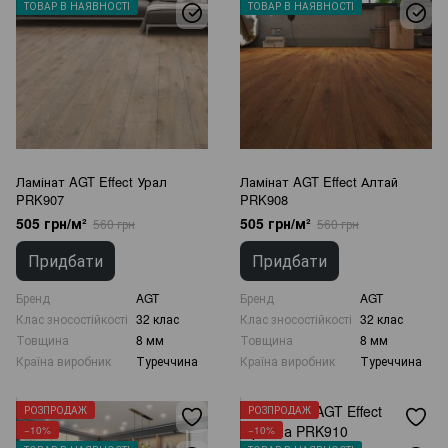
ТОВАР В НАЯВНОСТІ
ТОВАР В НАЯВНОСТІ
Ламінат AGT Effect Урал
Ламінат AGT Effect Алтай
PRK907
PRK908
505 грн/м²
505 грн/м²
560 грн
560 грн
Придбати
Придбати
Бренд
AGT
Бренд
AGT
Клас зносостійкості
32 клас
Клас зносостійкості
32 клас
Товщина
8 мм
Товщина
8 мм
Країна виробник
Туреччина
Країна виробник
Туреччина
РОЗПРОДАЖ
РОЗПРОДАЖ
−10%
−10%