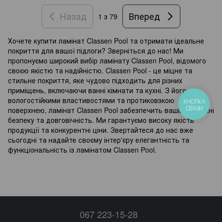
Назад
Вперед
1
з 79
Хочете купити ламінат Classen Pool та отримати ідеальне
покриття для вашої підлоги? Зверніться до нас! Ми
пропонуємо широкий вибір ламінату Classen Pool, відомого
своєю якістю та надійністю. Classen Pool - це міцне та
стильне покриття, яке чудово підходить для різних
приміщень, включаючи ванні кімнати та кухні. З його
вологостійкими властивостями та протиковзкою
КНОПКА
СВЯЗИ
поверхнею, ламінат Classen Pool забезпечить вашій поверхні
безпеку та довговічність. Ми гарантуємо високу якість
продукції та конкурентні ціни. Звертайтеся до нас вже
сьогодні та надайте своєму інтер'єру елегантність та
функціональність із ламінатом Classen Pool.
067 223-15-28