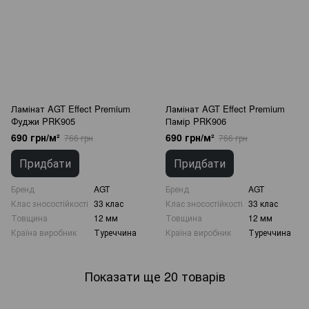
Ламінат AGT Effect Premium
Ламінат AGT Effect Premium
Фуджи PRK905
Памір PRK906
690 грн/м²
690 грн/м²
766 грн
766 грн
Придбати
Придбати
Бренд
AGT
Бренд
AGT
Клас зносостійкості
33 клас
Клас зносостійкості
33 клас
Товщина
12 мм
Товщина
12 мм
Країна виробник
Туреччина
Країна виробник
Туреччина
Показати ще 20 товарів