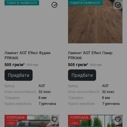
ТОВАР В НАЯВНОСТІ
ТОВАР В НАЯВНОСТІ
Ламінат AGT Effect Фуджи
Ламінат AGT Effect Памір
PRK905
PRK906
505 грн/м²
505 грн/м²
560 грн
560 грн
Придбати
Придбати
Бренд
AGT
Бренд
AGT
Клас зносостійкості
32 клас
Клас зносостійкості
32 клас
Товщина
8 мм
Товщина
8 мм
Країна виробник
Туреччина
Країна виробник
Туреччина
РОЗПРОДАЖ
РОЗПРОДАЖ
−10%
−10%