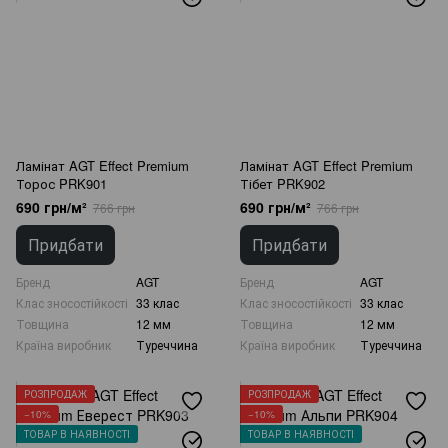
Ламінат AGT Effect Premium
Ламінат AGT Effect Premium
Торос PRK901
Тібет PRK902
690 грн/м²
690 грн/м²
766 грн
766 грн
Придбати
Придбати
Бренд
AGT
Бренд
AGT
Клас зносостійкості
33 клас
Клас зносостійкості
33 клас
Товщина
12 мм
Товщина
12 мм
Країна виробник
Туреччина
Країна виробник
Туреччина
РОЗПРОДАЖ
РОЗПРОДАЖ
−10%
−10%
ТОВАР В НАЯВНОСТІ
ТОВАР В НАЯВНОСТІ