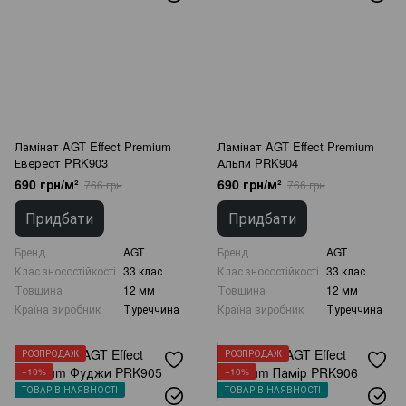
Ламінат AGT Effect Premium
Ламінат AGT Effect Premium
Еверест PRK903
Альпи PRK904
690 грн/м²
690 грн/м²
766 грн
766 грн
Придбати
Придбати
Бренд
AGT
Бренд
AGT
Клас зносостійкості
33 клас
Клас зносостійкості
33 клас
Товщина
12 мм
Товщина
12 мм
Країна виробник
Туреччина
Країна виробник
Туреччина
РОЗПРОДАЖ
РОЗПРОДАЖ
−10%
−10%
ТОВАР В НАЯВНОСТІ
ТОВАР В НАЯВНОСТІ