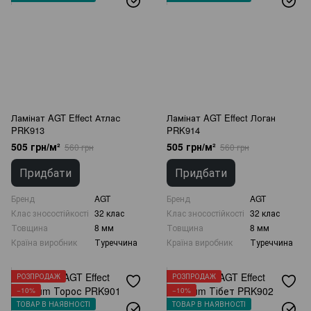
Ламінат AGT Effect Атлас
Ламінат AGT Effect Логан
PRK913
PRK914
505 грн/м²
505 грн/м²
560 грн
560 грн
Придбати
Придбати
Бренд
AGT
Бренд
AGT
Клас зносостійкості
32 клас
Клас зносостійкості
32 клас
Товщина
8 мм
Товщина
8 мм
Країна виробник
Туреччина
Країна виробник
Туреччина
РОЗПРОДАЖ
РОЗПРОДАЖ
−10%
−10%
ТОВАР В НАЯВНОСТІ
ТОВАР В НАЯВНОСТІ