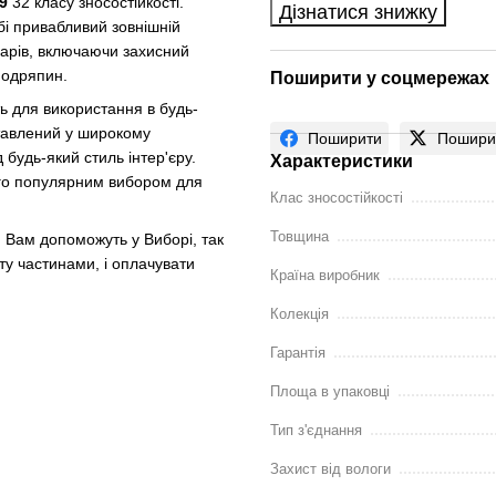
9
32 класу зносостійкості.
Дізнатися знижку
бі привабливий зовнішній
 шарів, включаючи захисний
 подряпин.
Поширити у соцмережах
ь для використання в будь-
ставлений у широкому
Поширити
Пошири
 будь-який стиль інтер'єру.
Характеристики
ого популярним вибором для
Клас зносостійкості
Товщина
 Вам допоможуть у Виборі, так
ту частинами, і оплачувати
Країна виробник
Колекція
Гарантія
Площа в упаковці
Тип з'єднання
Захист від вологи