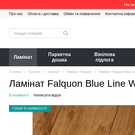
Перейти до основного контенту
Не ви
Про нас
Оплата і доставка
Обмін та повернення
Контактна інфор
Паркетна
Вінілова
Ламінат
дошка
підлога
Головна
Каталог
Ламінат
Ламінат Falquon
Ламінат Falquon Blue L
Ламінат Falquon Blue Line 
В наявності
Написати відгук
ТОВАР В НАЯВНОСТІ