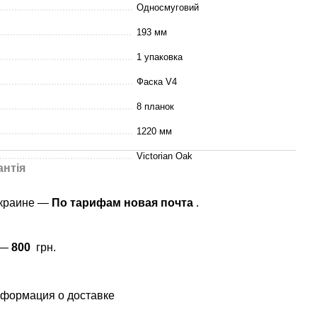
Односмуговий
193 мм
1 упаковка
Фаска V4
8 планок
1220 мм
Victorian Oak
антія
Украине —
По тарифам новая почта
.
 —
800
грн.
формация о доставке