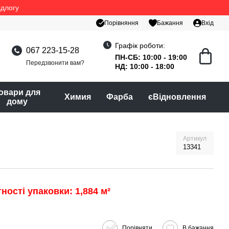
ідлогу
Порівняння
Бажання
Вхід
Графік роботи:
067 223-15-28
ПН-СБ: 10:00 - 19:00
Передзвонити вам?
НД: 10:00 - 18:00
овари для
Химия
Фарба
єВідновлення
дому
Артикул
13341
ності упаковки: 1,884 м²
Порівняти
В бажання