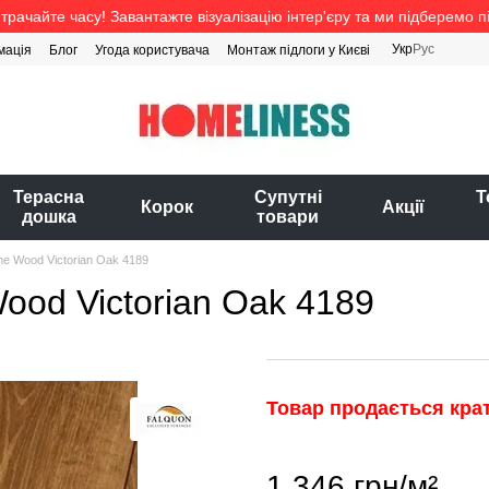
трачайте часу! Завантажте візуалізацію інтер'єру та ми підберемо п
Укр
Рус
мація
Блог
Угода користувача
Монтаж підлоги у Києві
Терасна
Супутні
Т
Корок
Акції
дошка
товари
ine Wood Victorian Oak 4189
Wood Victorian Oak 4189
Товар продається крат
1 346 грн/м²