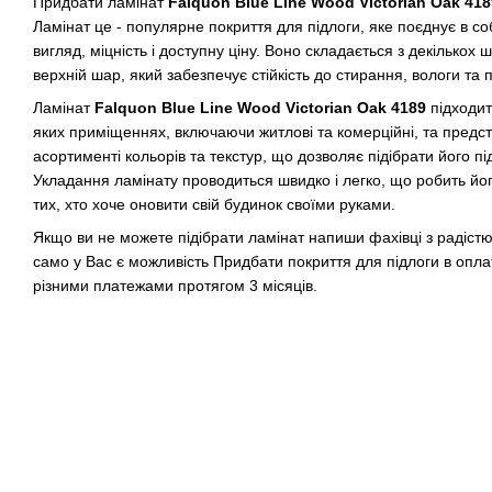
Придбати ламінат
Falquon Blue Line Wood Victorian Oak 418
Ламінат це - популярне покриття для підлоги, яке поєднує в со
вигляд, міцність і доступну ціну. Воно складається з декількох
верхній шар, який забезпечує стійкість до стирання, вологи та
Ламінат
Falquon Blue Line Wood Victorian Oak 4189
підходит
яких приміщеннях, включаючи житлові та комерційні, та пред
асортименті кольорів та текстур, що дозволяє підібрати його під
Укладання ламінату проводиться швидко і легко, що робить й
тих, хто хоче оновити свій будинок своїми руками.
Якщо ви не можете підібрати ламінат напиши фахівці з радістю
само у Вас є можливість Придбати покриття для підлоги в опла
різними платежами протягом 3 місяців.