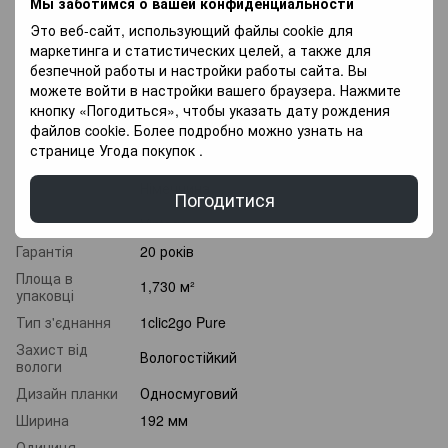
Мы заботимся о вашей конфиденциальности
місяців.
Это веб-сайт, использующий файлы cookie для
маркетинга и статистических целей, а также для
Характеристики
безпечной работы и настройки работы сайта. Вы
можете войти в настройки вашего браузера. Нажмите
Клас
кнопку «Погодиться», чтобы указать дату рождения
32 клас
зносостійкості
файлов cookie. Более подробно можно узнать на
странице
Угода покупок
.
Товщина
10 мм
Країна
Німеччина
Погодитися
виробник
Колекція
Vintage
Гарантія
20 років
Площа в
1,730 м²
упаковці
Тип з'єднання
1clic2go Pure
Захист від
Вологостійкий
вологи
Дизайн планки
Односмуговий
Ширина
192 мм
Одиниця