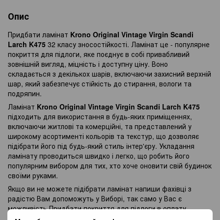
Опис
Придбати ламінат
Krono Original Vintage Virgin Scandi
Larch K475
32 класу зносостійкості. Ламінат це - популярне
покриття для підлоги, яке поєднує в собі привабливий
зовнішній вигляд, міцність і доступну ціну. Воно
складається з декількох шарів, включаючи захисний верхній
шар, який забезпечує стійкість до стирання, вологи та
подряпин.
Ламінат
Krono Original Vintage Virgin Scandi Larch K475
підходить для використання в будь-яких приміщеннях,
включаючи житлові та комерційні, та представлений у
широкому асортименті кольорів та текстур, що дозволяє
підібрати його під будь-який стиль інтер'єру. Укладання
ламінату проводиться швидко і легко, що робить його
популярним вибором для тих, хто хоче оновити свій будинок
своїми руками.
Якщо ви не можете підібрати ламінат напиши фахівці з
радістю Вам допоможуть у Виборі, так само у Вас є
можливість Придбати покриття для підлоги в оплату
частинами, і оплачувати різними платежами протягом 3