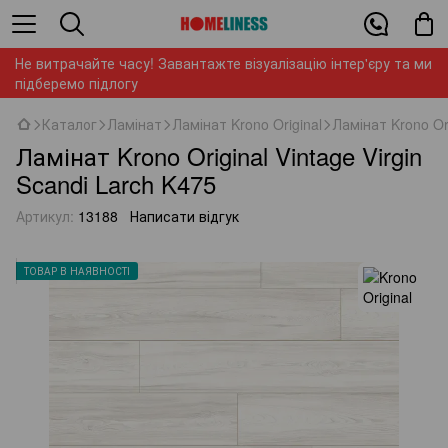
Не витрачайте часу! Завантажте візуалізацію інтер'єру та ми
підберемо підлогу
Каталог
Ламінат
Ламінат Krono Original
Ламінат Krono Ori
Ламінат Krono Original Vintage Virgin
Scandi Larch K475
Артикул:
13188
Написати відгук
ТОВАР В НАЯВНОСТІ