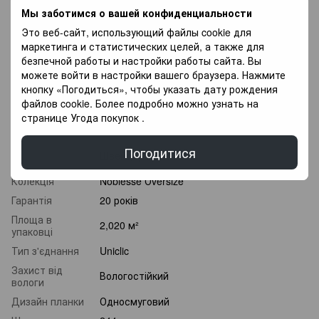
можливість Придбати покриття для підлоги в оплату
Мы заботимся о вашей конфиденциальности
частинами, і оплачувати різними платежами протягом 3
Это веб-сайт, использующий файлы cookie для
місяців.
маркетинга и статистических целей, а также для
безпечной работы и настройки работы сайта. Вы
Характеристики
можете войти в настройки вашего браузера. Нажмите
кнопку «Погодиться», чтобы указать дату рождения
Клас
файлов cookie. Более подробно можно узнать на
32 клас
зносостійкості
странице
Угода покупок
.
Товщина
8 мм
Країна
Погодитися
Швейцарія
виробник
Колекція
Noblesse Оversize
Гарантія
20 років
Площа в
2,020 м²
упаковці
Тип з'єднання
Uniclic
Захист від
Вологостійкий
вологи
Дизайн планки
Односмуговий