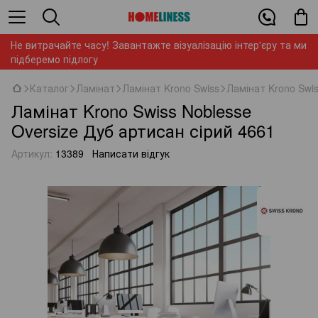
Не витрачайте часу! Завантажте візуалізацію інтер'єру та ми
підберемо підлогу
Каталог
Ламінат
Ламінат Krono Swiss
Ламінат Krono Swis
Ламінат Krono Swiss Noblesse
Oversize Дуб артисан сірий 4661
Артикул:
13389
Написати відгук