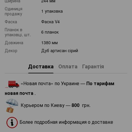
Ширина
244 мм
Одиниця
1 упаковка
продажу
Фаска
Фаска V4
Планок в
6 планок
упаковці, шт.
Довжина
1380 мм
Декор
Дуб артисан сірий
Доставка
Оплата
Гарантія
«Новая почта» по Украине —
По тарифам
новая почта
.
Курьером по Киеву —
800
грн.
Более подробная информация о доставке