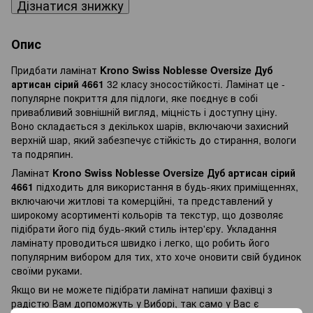
Дізнатися знижку
Опис
Придбати ламінат
Krono Swiss Noblesse Oversize Дуб
артисан сірий 4661
32 класу зносостійкості. Ламінат це -
популярне покриття для підлоги, яке поєднує в собі
привабливий зовнішній вигляд, міцність і доступну ціну.
Воно складається з декількох шарів, включаючи захисний
верхній шар, який забезпечує стійкість до стирання, вологи
та подряпин.
Ламінат
Krono Swiss Noblesse Oversize Дуб артисан сірий
4661
підходить для використання в будь-яких приміщеннях,
включаючи житлові та комерційні, та представлений у
широкому асортименті кольорів та текстур, що дозволяє
підібрати його під будь-який стиль інтер'єру. Укладання
ламінату проводиться швидко і легко, що робить його
популярним вибором для тих, хто хоче оновити свій будинок
своїми руками.
Якщо ви не можете підібрати ламінат напиши фахівці з
радістю Вам допоможуть у Виборі, так само у Вас є