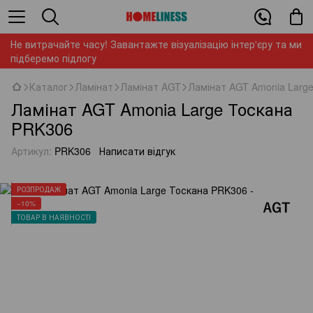
Не витрачайте часу! Завантажте візуалізацію інтер'єру та ми
підберемо підлогу
Каталог
Ламінат
Ламінат AGT
Ламінат AGT Amonia Larg
Ламінат AGT Amonia Large Тоскана
PRK306
Артикул:
PRK306
Написати відгук
РОЗПРОДАЖ
−10%
ТОВАР В НАЯВНОСТІ