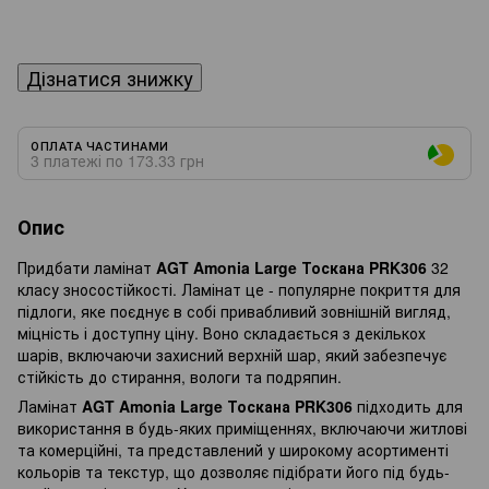
Дізнатися знижку
ОПЛАТА ЧАСТИНАМИ
3 платежі по 173.33 грн
Опис
Придбати ламінат
AGT Amonia Large Тоскана PRK306
32
класу зносостійкості. Ламінат це - популярне покриття для
підлоги, яке поєднує в собі привабливий зовнішній вигляд,
міцність і доступну ціну. Воно складається з декількох
шарів, включаючи захисний верхній шар, який забезпечує
стійкість до стирання, вологи та подряпин.
Ламінат
AGT Amonia Large Тоскана PRK306
підходить для
використання в будь-яких приміщеннях, включаючи житлові
та комерційні, та представлений у широкому асортименті
кольорів та текстур, що дозволяє підібрати його під будь-