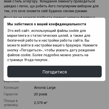
який стиль інтер'єру. Укладання ламінату проводиться
швидко і легко, що робить його популярним вибором для
тих, хто хоче оновити свій будинок своїми руками.
Якщо ви не можете підібрати ламінат напиши фахівці з
радістю Вам допоможуть у Виборі, так само у Вас є
Мы заботимся о вашей конфиденциальности
можливість Придбати покриття для підлоги в оплату
Это веб-сайт, использующий файлы cookie для
частинами, і оплачувати різними платежами протягом 3
маркетинга и статистических целей, а также для
місяців.
безпечной работы и настройки работы сайта. Вы
можете войти в настройки вашего браузера. Нажмите
Характеристики
кнопку «Погодиться», чтобы указать дату рождения
файлов cookie. Более подробно можно узнать на
Клас
странице
Угода покупок
.
32 клас
зносостійкості
Товщина
8 мм
Погодитися
Країна
Туреччина
виробник
Колекція
Amonia Large
Гарантія
20 років
Площа в
2,376 м²
упаковці