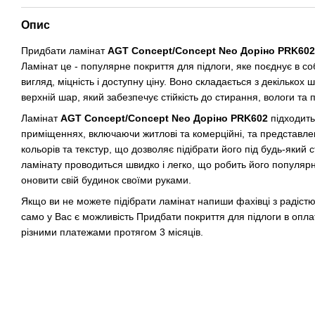
Опис
Придбати ламінат
AGT Concept/Concept Neo Доріно PRK602
Ламінат це - популярне покриття для підлоги, яке поєднує в со
вигляд, міцність і доступну ціну. Воно складається з декількох
верхній шар, який забезпечує стійкість до стирання, вологи та
Ламінат
AGT Concept/Concept Neo Доріно PRK602
підходить
приміщеннях, включаючи житлові та комерційні, та представл
кольорів та текстур, що дозволяє підібрати його під будь-який 
ламінату проводиться швидко і легко, що робить його популяр
оновити свій будинок своїми руками.
Якщо ви не можете підібрати ламінат напиши фахівці з радістю
само у Вас є можливість Придбати покриття для підлоги в опла
різними платежами протягом 3 місяців.