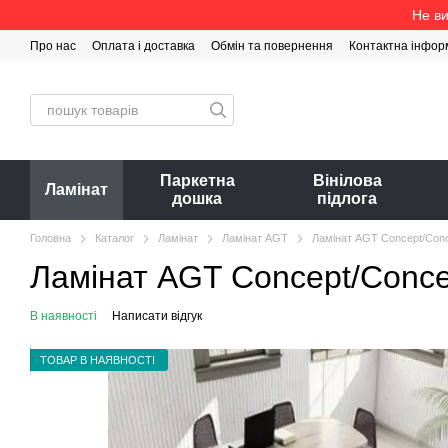
Перейти до основного контенту
Не ви
Про нас
Оплата і доставка
Обмін та повернення
Контактна інфор
Паркетна
Вінілова
Ламінат
дошка
підлога
Головна
Каталог
Ламінат
Ламінат AGT
Ламінат AGT Concept/Con
Ламінат AGT Concept/Conc
В наявності
Написати відгук
ТОВАР В НАЯВНОСТІ