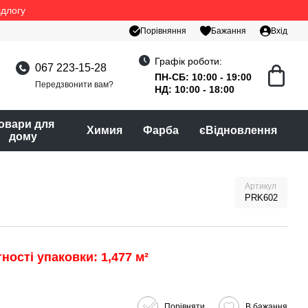
ідлогу
Порівняння
Бажання
Вхід
Графік роботи:
067 223-15-28
ПН-СБ: 10:00 - 19:00
Передзвонити вам?
НД: 10:00 - 18:00
овари для
Химия
Фарба
єВідновлення
дому
Артикул
PRK602
ності упаковки: 1,477 м²
Порівняти
В бажання