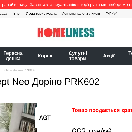
трачайте часу! Завантажте візуалізацію інтер'єру та ми підберемо п
Укр
Рус
мація
Блог
Угода користувача
Монтаж підлоги у Києві
Терасна
Супутні
Т
Корок
Акції
дошка
товари
cept Neo Доріно PRK602
ept Neo Доріно PRK602
Товар продається крат
663 грн/м²