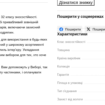
Дізнатися знижку
Поширити у соцмережах
32 класу зносостійкості.
бі привабливий зовнішній
 шарів, включаючи захисний
Поширити
Пошири
 подряпин.
Характеристики
 для використання в будь-яких
Клас зносостійкості
ений у широкому асортименті
стиль інтер'єру. Укладання
Товщина
ним вибором для тих, хто хоче
Країна виробник
Колекція
 Вам допоможуть у Виборі, так
ту частинами, і оплачувати
Гарантія
Площа в упаковці
Тип з'єднання
Захист від вологи