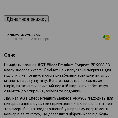
Дізнатися знижку
ОПЛАТА ЧАСТИНАМИ
3 платежі по 230.00 грн
Опис
Придбати ламінат
AGT Effect Premium Еверест PRK903
33
класу зносостійкості. Ламінат це - популярне покриття для
підлоги, яке поєднує в собі привабливий зовнішній вигляд,
міцність і доступну ціну. Воно складається з декількох
шарів, включаючи захисний верхній шар, який забезпечує
стійкість до стирання, вологи та подряпин.
Ламінат
AGT Effect Premium Еверест PRK903
підходить для
використання в будь-яких приміщеннях, включаючи житлові
та комерційні, та представлений у широкому асортименті
кольорів та текстур, що дозволяє підібрати його під будь-