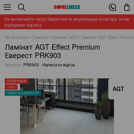
Не витрачайте часу! Завантажте візуалізацію інтер'єру та ми
підберемо підлогу
Каталог
Ламінат
Ламінат AGT
Ламінат AGT Effect Premi
Ламінат AGT Effect Premium
Еверест PRK903
Артикул:
PRK903
Написати відгук
РОЗПРОДАЖ
−10%
ТОВАР В НАЯВНОСТІ