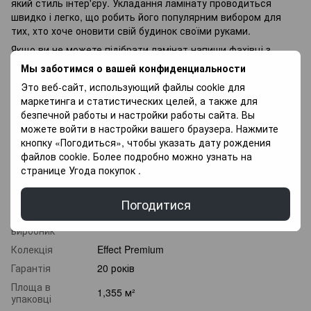
який стиль інтер'єру. Укладання ламінату проводиться
швидко і легко, що робить його популярним вибором для
тих, хто хоче оновити свій будинок своїми руками.
Якщо ви не можете підібрати ламінат напиши фахівці з
радістю Вам допоможуть у Виборі, так само у Вас є
Мы заботимся о вашей конфиденциальности
можливість Придбати покриття для підлоги в оплату
Это веб-сайт, использующий файлы cookie для
частинами, і оплачувати різними платежами протягом 3
маркетинга и статистических целей, а также для
місяців.
безпечной работы и настройки работы сайта. Вы
можете войти в настройки вашего браузера. Нажмите
Характеристики
кнопку «Погодиться», чтобы указать дату рождения
файлов cookie. Более подробно можно узнать на
Клас
странице
Угода покупок
.
33 клас
зносостійкості
Товщина
12 мм
Погодитися
Країна
Туреччина
виробник
Колекція
Effect Premium
Гарантія
20 років
Площа в
1,355 м²
упаковці