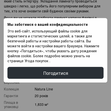
який стиль інтер'єру. Укладання ламінату проводиться
швидко і легко, що робить його популярним вибором для
тих, хто хоче оновити свій будинок своїми руками.
Якщо ви не можете підібрати ламінат напиши фахівці з
радістю Вам допоможуть у Виборі, так само у Вас є
Мы заботимся о вашей конфиденциальности
можливість Придбати покриття для підлоги в оплату
Это веб-сайт, использующий файлы cookie для
частинами, і оплачувати різними платежами протягом 3
маркетинга и статистических целей, а также для
місяців.
безпечной работы и настройки работы сайта. Вы
можете войти в настройки вашего браузера. Нажмите
Характеристики
кнопку «Погодиться», чтобы указать дату рождения
файлов cookie. Более подробно можно узнать на
Клас
странице
Угода покупок
.
32 клас
зносостійкості
Товщина
8 мм
Погодитися
Країна
Туреччина
виробник
Колекція
Natura Line
Гарантія
20 років
Площа в
1,833 м²
упаковці