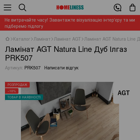
Не витрачайте часу! Завантажте візуалізацію інтер'єру та ми
підберемо підлогу
Каталог
Ламінат
Ламінат AGT
Ламінат AGT Natura Line 
Ламінат AGT Natura Line Дуб Ілгаз
PRK507
Артикул:
PRK507
Написати відгук
РОЗПРОДАЖ
−10%
ТОВАР В НАЯВНОСТІ