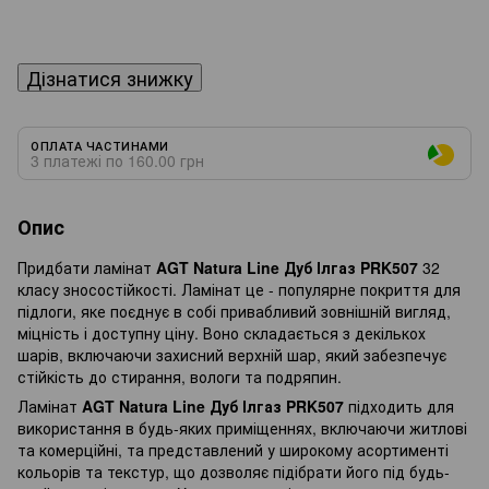
Дізнатися знижку
ОПЛАТА ЧАСТИНАМИ
3 платежі по 160.00 грн
Опис
Придбати ламінат
AGT Natura Line Дуб Ілгаз PRK507
32
класу зносостійкості. Ламінат це - популярне покриття для
підлоги, яке поєднує в собі привабливий зовнішній вигляд,
міцність і доступну ціну. Воно складається з декількох
шарів, включаючи захисний верхній шар, який забезпечує
стійкість до стирання, вологи та подряпин.
Ламінат
AGT Natura Line Дуб Ілгаз PRK507
підходить для
використання в будь-яких приміщеннях, включаючи житлові
та комерційні, та представлений у широкому асортименті
кольорів та текстур, що дозволяє підібрати його під будь-