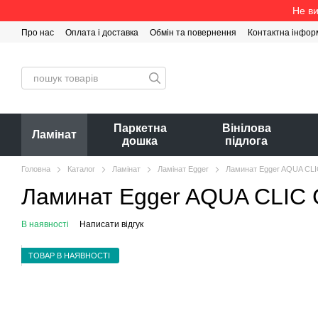
Перейти до основного контенту
Не ви
Про нас
Оплата і доставка
Обмін та повернення
Контактна інфор
Паркетна
Вінілова
Ламінат
дошка
підлога
Головна
Каталог
Ламінат
Ламінат Egger
Ламинат Egger AQUA CLIC
Ламинат Egger AQUA CLIC C
В наявності
Написати відгук
ТОВАР В НАЯВНОСТІ