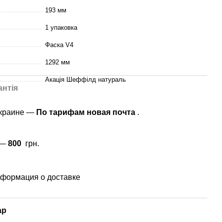
193 мм
1 упаковка
Фаска V4
1292 мм
Акація Шеффілд натураль
антія
Украине —
По тарифам новая почта
.
 —
800
грн.
формация о доставке
ар