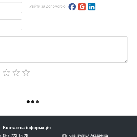
Увійти за допомогою
Контактна інформація
067 223-15-28
Київ, вулиця Академіка