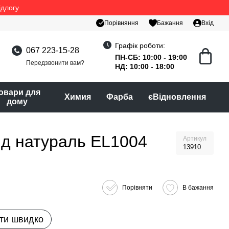
ідлогу
Порівняння
Бажання
Вхід
Графік роботи:
067 223-15-28
ПН-СБ: 10:00 - 19:00
Передзвонити вам?
НД: 10:00 - 18:00
овари для
Химия
Фарба
єВідновлення
дому
лд натураль EL1004
Артикул
13910
Порівняти
В бажання
ти швидко