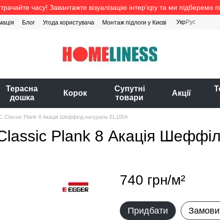
трачайте часу! Завантажте візуалізацію інтер'єру та ми підберемо п
Укр
Рус
мація
Блог
Угода користувача
Монтаж підлоги у Києві
Терасна
Супутні
Т
Корок
Акції
дошка
товари
 Classic Plank 8 Акація Шеффілд натураль EL1004
lassic Plank 8 Акація Шеффі
740 грн/м²
Придбати
Замови