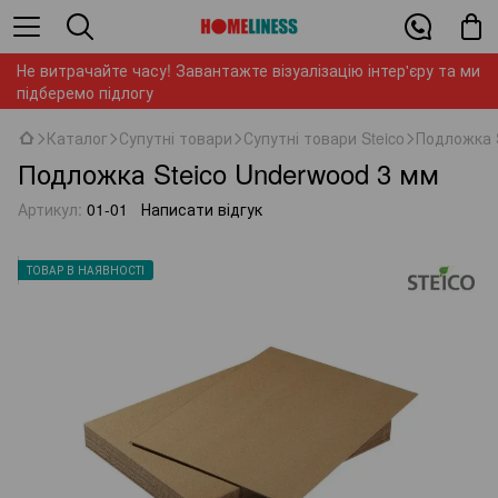
Не витрачайте часу! Завантажте візуалізацію інтер'єру та ми
підберемо підлогу
Каталог
Супутні товари
Супутні товари Steico
Подложка 
Подложка Steico Underwood 3 мм
Артикул:
01-01
Написати відгук
ТОВАР В НАЯВНОСТІ