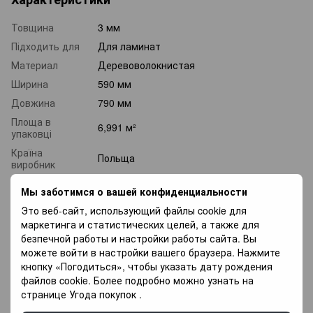
Товщина
3 мм
Підходить для
Для ламинат
Материал
Деревоволокнистая
Ширина
590 мм
Довжина
790 мм
Площа в
6,991 м²
упаковці
Країна
Польща
виробник
Мы заботимся о вашей конфиденциальности
Доставка
Оплата
Гарантія
Это веб-сайт, использующий файлы cookie для
маркетинга и статистических целей, а также для
безпечной работы и настройки работы сайта. Вы
«Новая почта» по Украине —
По тарифам
можете войти в настройки вашего браузера. Нажмите
новая почта
.
кнопку «Погодиться», чтобы указать дату рождения
файлов cookie. Более подробно можно узнать на
Курьером по Киеву —
800
грн.
странице
Угода покупок
.