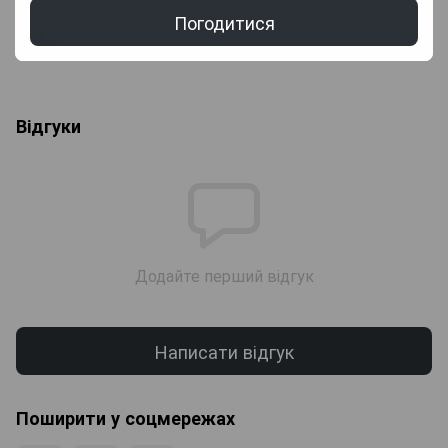
Погодитися
Более подробная информация о доставке
Відгуки
Додайте перший відгук
Написати відгук
Поширити у соцмережах