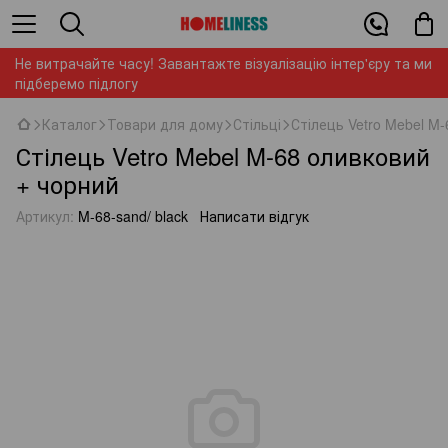
Не витрачайте часу! Завантажте візуалізацію інтер'єру та ми
підберемо підлогу
Каталог
Товари для дому
Стільці
Стілець Vetro Mebel M
Стілець Vetro Mebel M-68 оливковий
+ чорний
Артикул:
M-68-sand/ black
Написати відгук