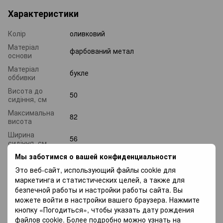
Характеристики
Колір
оливковий
Матеріал
фарбований метал
основи
Матеріал
букле
оббивки
Висота до
50
сидіння, см
Максимальна
82
висота
Ширина
56
сидіння, см
Мы заботимся о вашей конфиденциальности
Вага, кг
8
Это веб-сайт, использующий файлы cookie для
маркетинга и статистических целей, а также для
Доставка
Оплата
Гарантія
безпечной работы и настройки работы сайта. Вы
можете войти в настройки вашего браузера. Нажмите
кнопку «Погодиться», чтобы указать дату рождения
«Новая почта» по Украине —
По тарифам
файлов cookie. Более подробно можно узнать на