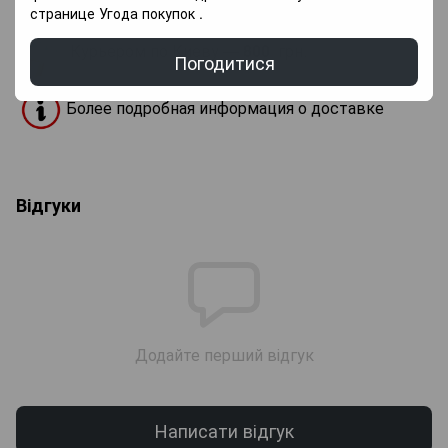
новая почта
.
странице
Угода покупок
.
Курьером по Киеву —
800
грн.
Погодитися
Более подробная информация о доставке
Відгуки
Додайте перший відгук
Написати відгук