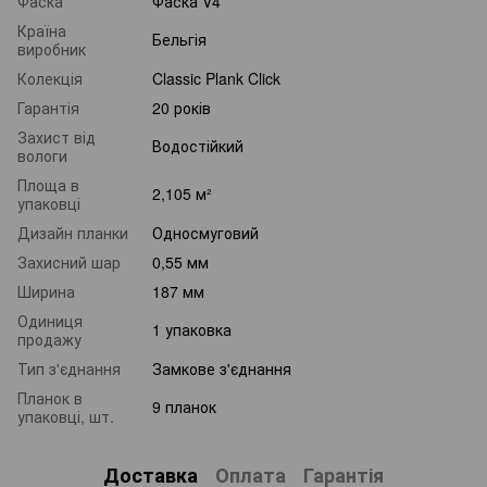
Фаска
Фаска V4
Країна
Бельгія
виробник
Колекція
Classic Plank Click
Гарантія
20 років
Захист від
Водостійкий
вологи
Площа в
2,105 м²
упаковці
Дизайн планки
Односмуговий
Захисний шар
0,55 мм
Ширина
187 мм
Одиниця
1 упаковка
продажу
Тип з'єднання
Замкове з'єднання
Планок в
9 планок
упаковці, шт.
Доставка
Оплата
Гарантія