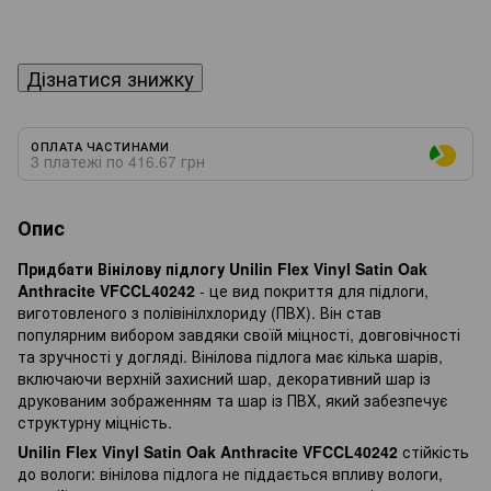
Дізнатися знижку
ОПЛАТА ЧАСТИНАМИ
3 платежі по 416.67 грн
Опис
Придбати Вінілову підлогу Unilin Flex Vinyl Satin Oak
Anthracite VFCCL40242
- це вид покриття для підлоги,
виготовленого з полівінілхлориду (ПВХ). Він став
популярним вибором завдяки своїй міцності, довговічності
та зручності у догляді. Вінілова підлога має кілька шарів,
включаючи верхній захисний шар, декоративний шар із
друкованим зображенням та шар із ПВХ, який забезпечує
структурну міцність.
Unilin Flex Vinyl Satin Oak Anthracite VFCCL40242
стійкість
до вологи: вінілова підлога не піддається впливу вологи,