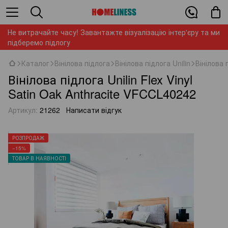
Не витрачайте часу! Завантажте візуалізацію інтер'єру та ми
підберемо підлогу
Каталог
Вінілова підлога
Вінілова підлога Unilin
Вінілова 
Вінілова підлога Unilin Flex Vinyl
Satin Oak Anthracite VFCCL40242
Артикул:
21262
Написати відгук
РОЗПРОДАЖ
−15%
ТОВАР В НАЯВНОСТІ