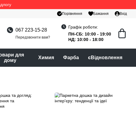
ідлогу
Порівняння
Бажання
Вхід
Графік роботи:
067 223-15-28
ПН-СБ: 10:00 - 19:00
Передзвонити вам?
НД: 10:00 - 18:00
овари для
Химия
Фарба
єВідновлення
дому