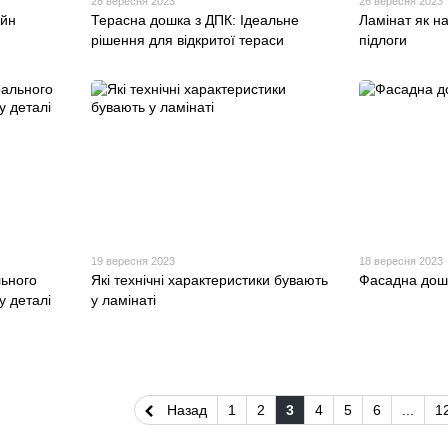
28 вересня 2023
26 вересня 2023
айн
Терасна дошка з ДПК: Ідеальне
Ламінат як н
рішення для відкритої тераси
підлоги
19 вересня 2023
18 вересня 2023
льного
Які технічні характеристики бувають
Фасадна дош
у деталі
у ламінаті
Назад
1
2
3
4
5
6
...
1