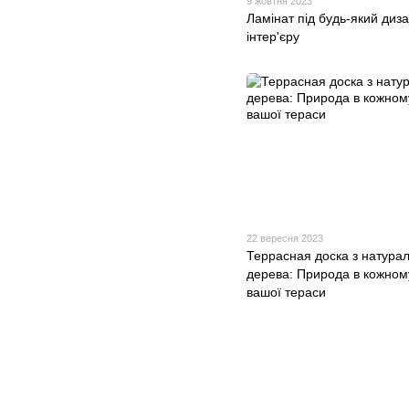
9 жовтня 2023
Ламінат під будь-який диз
інтер'єру
22 вересня 2023
Террасная доска з натура
дерева: Природа в кожном
вашої тераси