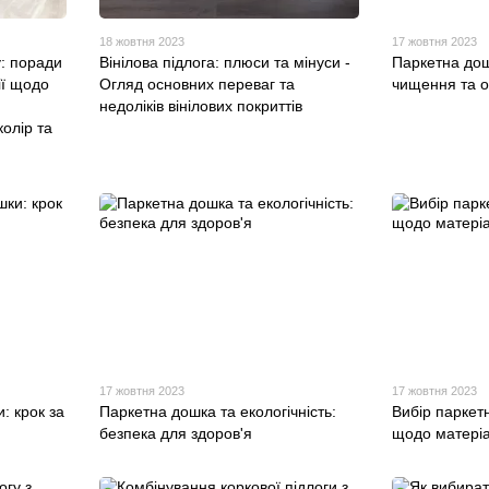
18 жовтня 2023
17 жовтня 2023
у: поради
Вінілова підлога: плюси та мінуси -
Паркетна дош
ії щодо
Огляд основних переваг та
чищення та о
недоліків вінілових покриттів
колір та
17 жовтня 2023
17 жовтня 2023
: крок за
Паркетна дошка та екологічність:
Вибір паркет
безпека для здоров'я
щодо матеріа