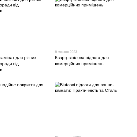
9 жовтня 2023
ламінат для різних
Кварц-вінілова підлога для
оради від
комерційних приміщень
в