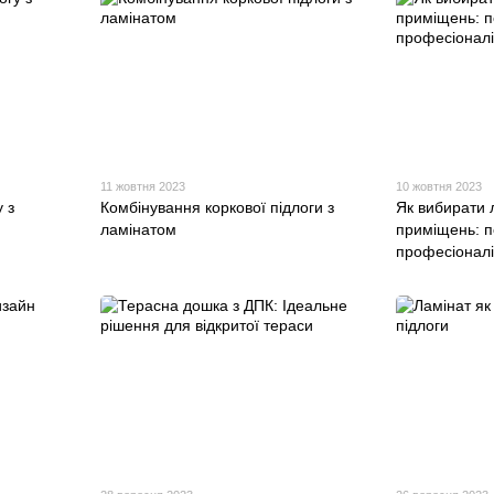
11 жовтня 2023
10 жовтня 2023
 з
Комбінування коркової підлоги з
Як вибирати 
ламінатом
приміщень: п
професіоналі