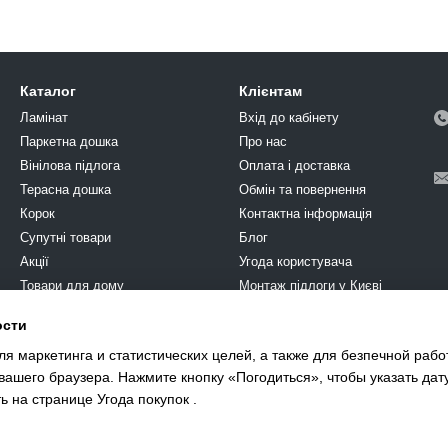
Каталог
Клієнтам
Ламінат
Вхід до кабінету
Паркетна дошка
Про нас
Вінілова підлога
Оплата і доставка
Терасна дошка
Обмін та повернення
Корок
Контактна інформація
Супутні товари
Блог
Акції
Угода користувача
Товари для дому
Монтаж підлоги у Києві
Химия
ости
Ми в соцмережах
Фарба
я маркетинга и статистических целей, а также для безпечной рабо
єВідновлення
 вашего браузера. Нажмите кнопку «Погодиться», чтобы указать да
ть на странице
Угода покупок
.