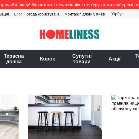
трачайте часу! Завантажте візуалізацію інтер'єру та ми підберемо п
Укр
Рус
мація
Блог
Угода користувача
Монтаж підлоги у Києві
Терасна
Супутні
Т
Корок
Акції
дошка
товари