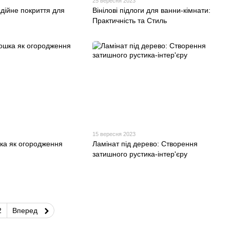
25 вересня 2023
адійне покриття для
Вінілові підлоги для ванни-кімнати:
Практичність та Стиль
15 вересня 2023
ка як огородження
Ламінат під дерево: Створення
затишного рустика-інтер'єру
2
Вперед