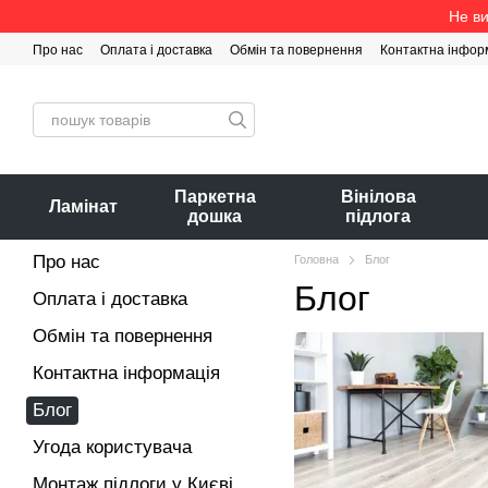
Перейти до основного контенту
Не ви
Про нас
Оплата і доставка
Обмін та повернення
Контактна інфор
Паркетна
Вінілова
Ламінат
дошка
підлога
Про нас
Головна
Блог
Блог
Оплата і доставка
Обмін та повернення
Контактна інформація
Блог
Угода користувача
Монтаж підлоги у Києві