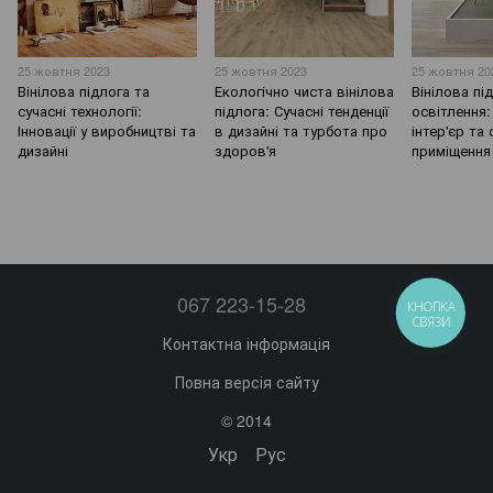
25 жовтня 2023
25 жовтня 2023
25 жовтня 20
Вінілова підлога та
Екологічно чиста вінілова
Вінілова пі
сучасні технології:
підлога: Сучасні тенденції
освітлення:
Інновації у виробництві та
в дизайні та турбота про
інтер'єр та
дизайні
здоров'я
приміщення
067 223-15-28
КНОПКА
СВЯЗИ
Контактна інформація
Повна версія сайту
© 2014
Укр
Рус