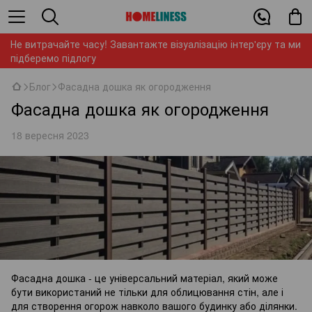
Не витрачайте часу! Завантажте візуалізацію інтер'єру та ми
підберемо підлогу
Блог
Фасадна дошка як огородження
Фасадна дошка як огородження
18 вересня 2023
Фасадна дошка - це універсальний матеріал, який може
бути використаний не тільки для облицювання стін, але і
для створення огорож навколо вашого будинку або ділянки.