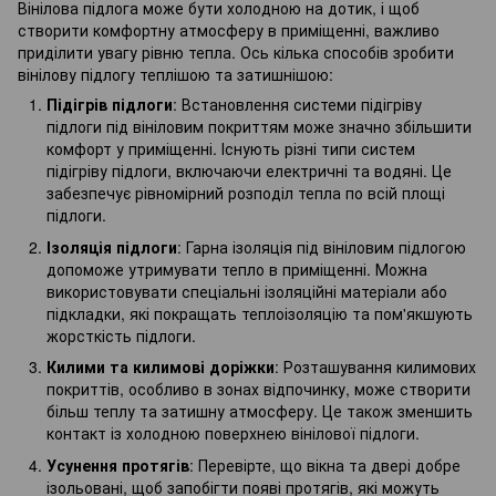
Вінілова підлога може бути холодною на дотик, і щоб
створити комфортну атмосферу в приміщенні, важливо
приділити увагу рівню тепла. Ось кілька способів зробити
вінілову підлогу теплішою та затишнішою:
Підігрів підлоги
: Встановлення системи підігріву
підлоги під вініловим покриттям може значно збільшити
комфорт у приміщенні. Існують різні типи систем
підігріву підлоги, включаючи електричні та водяні. Це
забезпечує рівномірний розподіл тепла по всій площі
підлоги.
Ізоляція підлоги
: Гарна ізоляція під вініловим підлогою
допоможе утримувати тепло в приміщенні. Можна
використовувати спеціальні ізоляційні матеріали або
підкладки, які покращать теплоізоляцію та пом'якшують
жорсткість підлоги.
Килими та килимові доріжки
: Розташування килимових
покриттів, особливо в зонах відпочинку, може створити
більш теплу та затишну атмосферу. Це також зменшить
контакт із холодною поверхнею вінілової підлоги.
Усунення протягів
: Перевірте, що вікна та двері добре
ізольовані, щоб запобігти появі протягів, які можуть