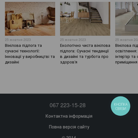
25 жовтня 2023
25 жовтня 2023
25 жовтня 20
Вінілова підлога та
Екологічно чиста вінілова
Вінілова пі
сучасні технології:
підлога: Сучасні тенденції
освітлення:
Інновації у виробництві та
в дизайні та турбота про
інтер'єр та
дизайні
здоров'я
приміщення
067 223-15-28
КНОПКА
СВЯЗИ
Контактна інформація
Повна версія сайту
© 2014