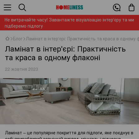
Не витрачайте часу! Завантажте візуалізацію інтер'єру та ми
підберемо підлогу
Блог
Ламінат в інтер'єрі: Практичність та краса в одному 
Ламінат в інтер'єрі: Практичність
та краса в одному флаконі
22 жовтня 2023
Ламінат – це популярне покриття для підлоги, яке поєднує в
собі привабливий зовнішній вигляд, міцність і відносно