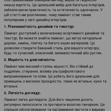
низьку вартість. Це ідеальний вибір для багатьох інтер'єрів,
забезпечуючи практичність та естетичність одночасно. У
цій статті ми розглянемо, чому ламінат став таким
популярним у світі дизайну інтер'єрів.
1. Різноманітність дизайнів та текстур:
Ламінат доступний у величезному асортименті дизайнів та
текстур. Ви можете знайти ламінат, що імітує натуральне
дерево, камінь, плитку та багато інших матеріалів. Це
дозволяє створити бажаний стиль для вашого інтер'єру,
будь то сучасний, класичний, мінімалістичний або рустик.
2. Міцність та довговічність:
Ламінат має високий ступінь міцності. Він стійкий до
подряпин, стирання, впливу ультрафіолетового
випромінювання та плям. Це робить його ідеальним для
приміщень з високою прохідністю, таких як вітальні, кухні та
вітальні.
3. Легкість догляду:
Ламінат легко доглядати. Для його чищення досить
регулярно пилососити та протирати вологою ганчіркою. Це
спрощує обслуговування та підтримання чистоти у вашому