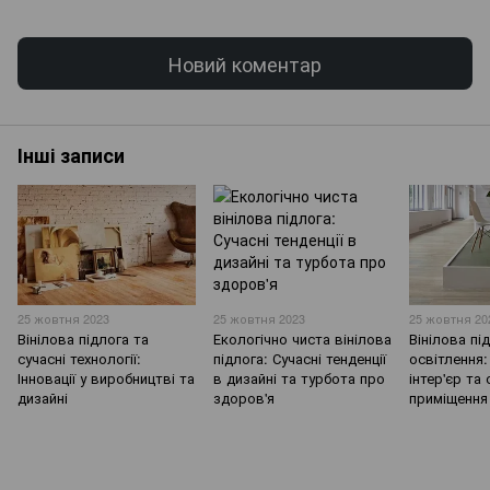
Новий коментар
Інші записи
25 жовтня 2023
25 жовтня 2023
25 жовтня 20
Вінілова підлога та
Екологічно чиста вінілова
Вінілова пі
сучасні технології:
підлога: Сучасні тенденції
освітлення:
Інновації у виробництві та
в дизайні та турбота про
інтер'єр та
дизайні
здоров'я
приміщення