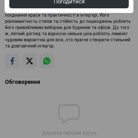
Погодитися
місяці.
Ламінат – це ідеальне рішення для тих, хто шукає
поєднання краси та практичності в інтер'єрі. Його
різноманітність стилів та стійкість до пошкоджень роблять
його привабливим вибором для будинків та офісів. До того
ж, легкий догляд та відносно низька ціна роблять ламінат
чудовим варіантом для всіх, хто прагне створити стильний
та довговічний інтер'єр.
Обговорення
Додайте перший відгук