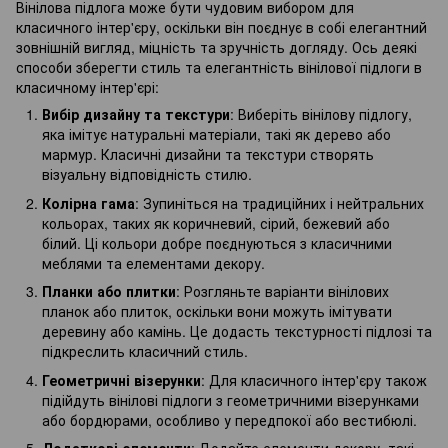
Вінілова підлога може бути чудовим вибором для
класичного інтер'єру, оскільки він поєднує в собі елегантний
зовнішній вигляд, міцність та зручність догляду. Ось деякі
способи зберегти стиль та елегантність вінілової підлоги в
класичному інтер'єрі:
Вибір дизайну та текстури
: Виберіть вінілову підлогу,
яка імітує натуральні матеріали, такі як дерево або
мармур. Класичні дизайни та текстури створять
візуальну відповідність стилю.
Колірна гама
: Зупиніться на традиційних і нейтральних
кольорах, таких як коричневий, сірий, бежевий або
білий. Ці кольори добре поєднуються з класичними
меблями та елементами декору.
Планки або плитки
: Розгляньте варіанти вінілових
планок або плиток, оскільки вони можуть імітувати
деревину або камінь. Це додасть текстурності підлозі та
підкреслить класичний стиль.
Геометричні візерунки
: Для класичного інтер'єру також
підійдуть вінілові підлоги з геометричними візерунками
або бордюрами, особливо у передпокої або вестибюлі.
Додаткові елементи
: Додайте елементи декору, такі