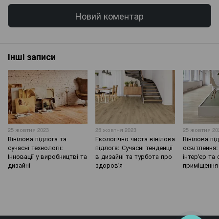
Новий коментар
Інші записи
25 жовтня 2023
25 жовтня 2023
25 жовтня 20
Вінілова підлога та
Екологічно чиста вінілова
Вінілова пі
сучасні технології:
підлога: Сучасні тенденції
освітлення:
Інновації у виробництві та
в дизайні та турбота про
інтер'єр та
дизайні
здоров'я
приміщення