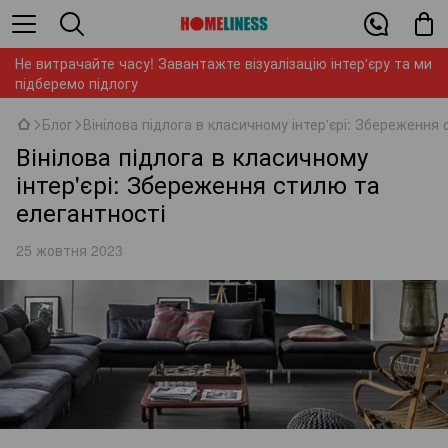
Не витрачайте часу! Завантажте візуалізацію інтер'єру та ми
підберемо підлогу
Блог
Вінілова підлога в класичному інтер'єрі: Збереження
Вінілова підлога в класичному
інтер'єрі: Збереження стилю та
елегантності
25 жовтня 2023