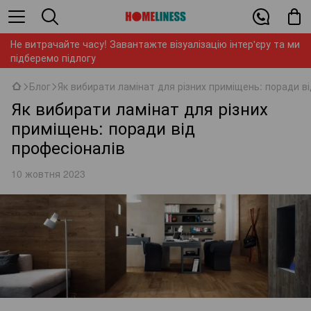
Не витрачайте часу! Завантажте візуалізацію інтер'єру та ми
підберемо підлогу
Блог
Як вибирати ламінат для різних приміщень: поради в
Як вибирати ламінат для різних
приміщень: поради від
професіоналів
10 жовтня 2023