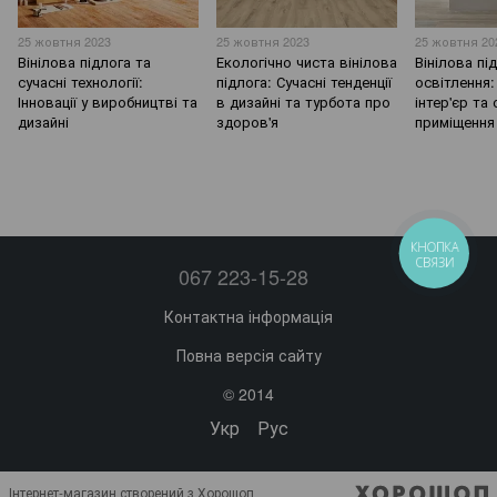
25 жовтня 2023
25 жовтня 2023
25 жовтня 20
Вінілова підлога та
Екологічно чиста вінілова
Вінілова пі
сучасні технології:
підлога: Сучасні тенденції
освітлення:
Інновації у виробництві та
в дизайні та турбота про
інтер'єр та
дизайні
здоров'я
приміщення
КНОПКА
СВЯЗИ
067 223-15-28
Контактна інформація
Повна версія сайту
© 2014
Укр
Рус
Інтернет-магазин створений з Хорошоп