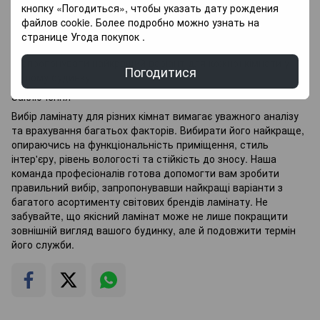
мають багатий досвід та експертизу. Ми пишаємося тим,
кнопку «Погодиться», чтобы указать дату рождения
що пропонуємо понад 90% світових брендів ламінату, що
файлов cookie. Более подробно можно узнать на
дозволяє нашим клієнтам вибирати з широкого асортименту
странице
Угода покупок
.
стилів і характеристик. Ми завжди готові консультувати вас
і запропонувати найкращий варіант для кожної кімнати у
Погодитися
вашому будинку.
Заключення
Вибір ламінату для різних кімнат вимагає уважного аналізу
та врахування багатьох факторів. Вибирати його найкраще,
опираючись на функціональність приміщення, стиль
інтер'єру, рівень вологості та стійкість до зносу. Наша
команда професіоналів готова допомогти вам зробити
правильний вибір, запропонувавши найкращі варіанти з
багатого асортименту світових брендів ламінату. Не
забувайте, що якісний ламінат може не лише покращити
зовнішній вигляд вашого будинку, але й подовжити термін
його служби.