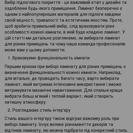
Вибір підлогового покриття - це важливий етап у дизайні та
оздобленні будь-якого приміщення. Ламінат безперечно є
одним з найпопулярніших матеріалів для підлоги завдяки
своїй міцності, тривалості та естетичним якостям. Проте,
щоб зробити правильний вибір, слід враховувати різні
особливості кожної кімнати, в якій буде кладено ламінат. У
цій статті ми детально розглянемо, як вибирати ламінат
для різних приміщень та чому наша команда професіоналів
може вам у цьому допомогти.
Враховуємо функціональність кімнати
Першим кроком при виборі ламінату для різних приміщень є
визначення функціональності кожної кімнати. Наприклад,
для вітальні, де проводять багато часу, варто вибирати
ламінат, який витримає інтенсивне використання і зможе
витримувати механічні навантаження. Для спальні краще
вибрати більш м'який і теплий варіант, який створить
затишну атмосферу.
Розглядаємо стиль інтер'єру
Стиль вашого інтер'єру також відіграє важливу роль при
виборі ламінату. Існує велике різноманіття декорів та
відтінків ламінату, які можна підібрати під конкретний стиль