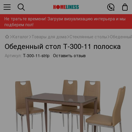
Не тратьте времени! Загрузи визуализацию интерьера и мы
подберем пол!
Каталог
Товары для дома
Стеклянные столы
Обеденный
Обеденный стол Т-300-11 полоска
Артикул:
T-300-11-strip
Оставить отзыв