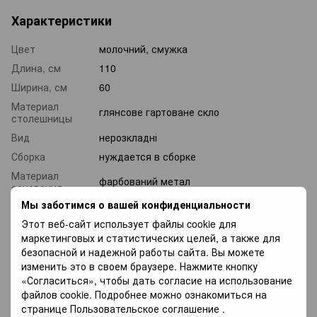
Характеристики
Цвет
молочний, смужка
Длина, см
110
Ширина, см
60
Материал
глянсове гартоване скло
столешницы
Вид
нерозкладні
Сборка
нуждается в сборке
Материал
фарбований метал
основания
Мы заботимся о вашей конфиденциальности
Вес, кг
29
Этот веб-сайт использует файлы cookie для
маркетинговых и статистических целей, а также для
Доставка
Оплата
Гарантия
безопасной и надежной работы сайта. Вы можете
изменить это в своем браузере. Нажмите кнопку
«Согласиться», чтобы дать согласие на использование
«Новой почтой» по Украине —
По тарифам
файлов cookie. Подробнее можно ознакомиться на
новой почты
.
странице
Пользовательское соглашение
.