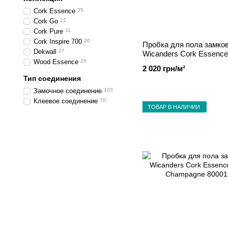
Cork Essence
35
Cork Go
22
Cork Pure
11
Cork Inspire 700
20
Пробка для пола замко
Dekwall
27
Wicanders Cork Essence
Wood Essence
26
Fashionable Grafite 8000
2 020 грн/м²
Тип соединения
Замочное соединение
103
Клеевое соединение
70
ТОВАР В НАЛИЧИИ