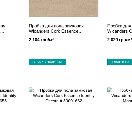
вая
Пробка для пола замковая
Пробка для
Wicanders Cork Essence
Wicanders C
1247
Fashionable Jasmim 80001289
Fashionable
2 104 грн/м²
2 020 грн/м²
ТОВАР В НАЛИЧИИ
ТОВАР В НА