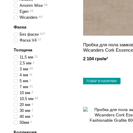
Amorim Wise
58
Egen
23
Wicanders
83
Фаска
Без фаски
107
Фаска V4
57
Пробка для пола замко
Толщина
Wicanders Cork Essence
Fashionable Antique Whit
11,5 мм
21
2 104 грн/м²
80001288
2,5 мм
2
3 мм
49
4 мм
11
5 мм
1
ТОВАР В НАЛИЧИИ
7 мм
21
10 мм
2
10,5 мм
62
20 мм
1
30 мм
1
40 мм
1
50мм
1
Коллекция