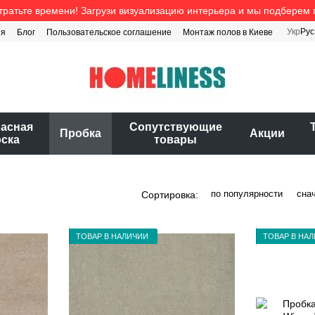
тратьте времени! Загрузи визуализацию интерьера и мы подберем 
Укр
Рус
ия
Блог
Пользовательское соглашение
Монтаж полов в Киеве
расная
Cопутствующие
Пробка
Акции
оска
товары
по популярности
сна
Сортировка:
ТОВАР В НАЛИЧИИ
ТОВАР В НА