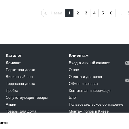
Назад
1
2
3
4
5
6
...
Каталог
Клиентам
Ламинат
Вход в личный кабинет
Паркетная доска
О нас
Виниловый пол
Оплата и доставка
Террасная доска
Обмен и возврат
Пробка
Контактная информация
Cопутствующие товары
Блог
Акции
Пользовательское соглашение
Товары для дома
Монтаж полов в Киеве
Химия
ости
Мы в соцсетях
Краска