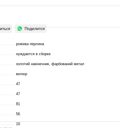
иться
Поделится
рожева перлина
нуждается в сборке
золотий накінечник, фарбований метал
велюр
47
47
81
56
10