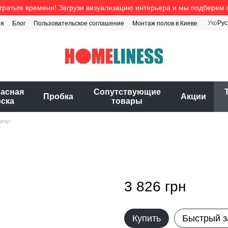
тратьте времени! Загрузи визуализацию интерьера и мы подберем 
Укр
Рус
ия
Блог
Пользовательское соглашение
Монтаж полов в Киеве
расная
Cопутствующие
Пробка
Акции
оска
товары
мчуг
3 826 грн
Купить
Быстрый з