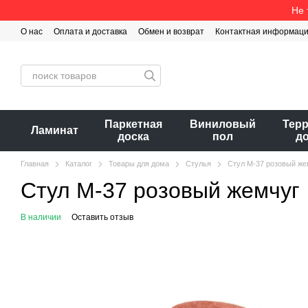
Перейти к основному контенту
Не 
О нас
Оплата и доставка
Обмен и возврат
Контактная информац
Паркетная
Виниловый
Тер
Ламинат
доска
пол
д
Главная
Каталог
Товары для дома
Стулья
Стул М-37 розовый же
Стул М-37 розовый жемчуг
В наличии
Оставить отзыв