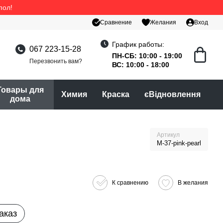
пол!
Сравнение
Желания
Вход
График работы:
067 223-15-28
ПН-СБ: 10:00 - 19:00
Перезвонить вам?
ВС: 10:00 - 18:00
Товары для
Химия
Краска
єВідновлення
дома
Артикул
M-37-pink-pearl
К сравнению
В желания
аказ