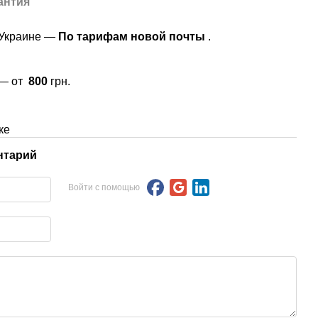
антия
 Украине —
По тарифам новой почты
.
 — от
800
грн.
ке
нтарий
Войти с помощью